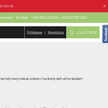
0h 0m 0s
X
ecenzie
Kontakt
+421 919 028 970, +421 907 912 832
| 0.00 €
Prihlásenie
|
Registrácia
0 ks
dnal môj nový matrac a dnes / na druhý deň už ho skúšam