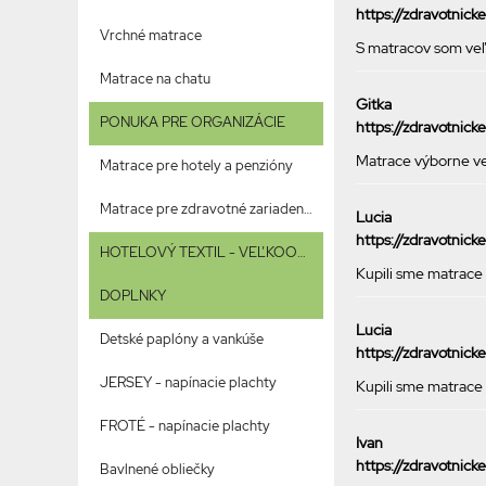
https://zdravotnic
Vrchné matrace
S matracov som veľm
Matrace na chatu
Gitka
PONUKA PRE ORGANIZÁCIE
https://zdravotnick
Matrace výborne ve
Matrace pre hotely a penzióny
Matrace pre zdravotné zariadenia
Lucia
https://zdravotnic
HOTELOVÝ TEXTIL - VEĽKOOBCHOD
Kupili sme matrace
DOPLNKY
Lucia
Detské paplóny a vankúše
https://zdravotnic
JERSEY - napínacie plachty
Kupili sme matrace
FROTÉ - napínacie plachty
Ivan
https://zdravotnic
Bavlnené obliečky