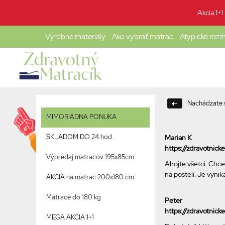
Akcia 1+
Výrobné materiály
Ako vybrať matrac
Atypické roz
Nachádzate s
MIMORIADNA PONUKA
SKLADOM DO 24 hod.
Marian K
https://zdravotnic
Výpredaj matracov 195x85cm
Ahojte všetci. Chce
na posteli. Je vyni
AKCIA na matrac 200x180 cm
Matrace do 180 kg
Peter
https://zdravotnic
MEGA AKCIA 1+1