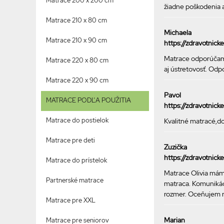
Matrace 200 x 200 cm
žiadne poškodenia a
Matrace 210 x 80 cm
Michaela
Matrace 210 x 90 cm
https://zdravotnic
Matrace odporúčam.
Matrace 220 x 80 cm
aj ústretovosť. Odp
Matrace 220 x 90 cm
Pavol
MATRACE PODĽA POUŽITIA
https://zdravotnic
Matrace do postielok
Kvalitné matracé,d
Matrace pre deti
Zuzička
https://zdravotnick
Matrace do prístelok
Matrace Olivia máme
Partnerské matrace
matraca. Komunikáci
rozmer. Oceňujem rý
Matrace pre XXL
Marian
Matrace pre seniorov