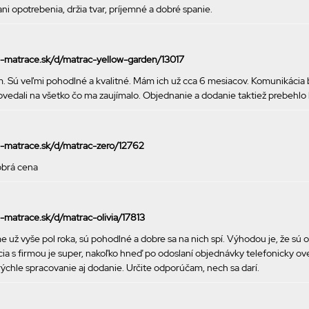
ni opotrebenia, držia tvar, príjemné a dobré spanie.
ke-matrace.sk/d/matrac-yellow-garden/13017
 Sú veľmi pohodlné a kvalitné. Mám ich už cca 6 mesiacov. Komunikácia b
ovedali na všetko čo ma zaujímalo. Objednanie a dodanie taktiež prebehlo
ke-matrace.sk/d/matrac-zero/12762
obrá cena
e-matrace.sk/d/matrac-olivia/17813
 už vyše pol roka, sú pohodlné a dobre sa na nich spí. Výhodou je, že sú o
a s firmou je super, nakoľko hneď po odoslaní objednávky telefonicky ov
chle spracovanie aj dodanie. Určite odporúčam, nech sa darí.