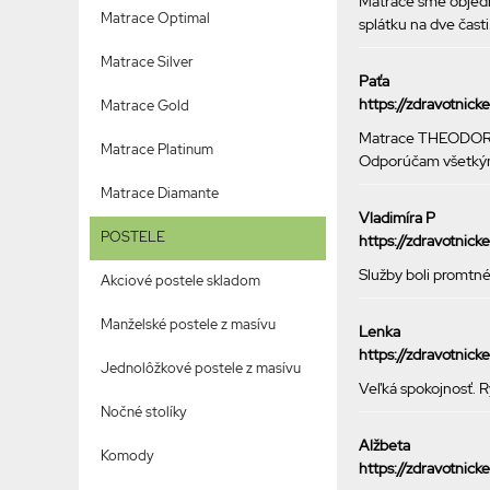
Matrace sme objedná
Matrace Optimal
splátku na dve čast
Matrace Silver
Paťa
https://zdravotnic
Matrace Gold
Matrace THEODOR má
Matrace Platinum
Odporúčam všetký
Matrace Diamante
Vladimíra P
POSTELE
https://zdravotnic
Služby boli promtné
Akciové postele skladom
Manželské postele z masívu
Lenka
https://zdravotnic
Jednolôžkové postele z masívu
Veľká spokojnosť. R
Nočné stolíky
Alžbeta
Komody
https://zdravotnic