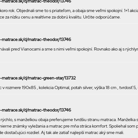
ke-matrace.sk/d/matrac-theodor/13746
ro rok. Objednali sme to s priateľom, a obaja sme veľmi spokojní. 1+1 akci
ce za nízku cenu a realtívne za dobrú kvalitu. Určite odporúčame.
ke-matrace.sk/d/matrac-theodor/13746
ávali pred Vianocami a sme s nimi veľmi spokojní. Rovnako ako aj s rých
ke-matrace.sk/d/matrac-green-star/13732
 rozmere 190x85 , kolekcia Optimal, potah silver, výška 18 cm , tvrdosť 5,
ke-matrace.sk/d/matrac-theodor/13746
i rýchlo, s manželkou obaja preferujeme tvrdšiu stranu matraca. Manželka
ierne známky vyležania a matrac pre mňa stráca komfort. Spoliehal som p
e dostačujúci rozdiel. Aj tak ale zatiaľ najlepší matrac aký sme mali.