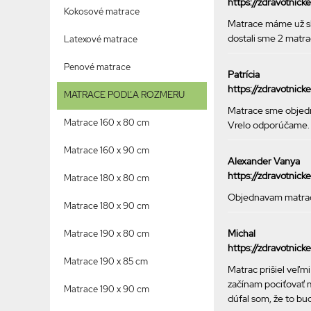
https://zdravotnic
Kokosové matrace
Matrace máme už sko
dostali sme 2 matra
Latexové matrace
Penové matrace
Patrícia
https://zdravotnic
MATRACE PODĽA ROZMERU
Matrace sme objedn
Matrace 160 x 80 cm
Vrelo odporúčame.
Matrace 160 x 90 cm
Alexander Vanya
https://zdravotnic
Matrace 180 x 80 cm
Objednavam matrac v
Matrace 180 x 90 cm
Michal
Matrace 190 x 80 cm
https://zdravotnic
Matrace 190 x 85 cm
Matrac prišiel veľm
začínam pociťovať m
Matrace 190 x 90 cm
dúfal som, že to bud