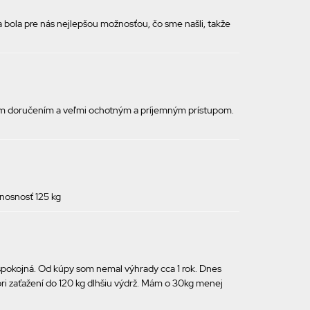
a bola pre nás nejlepšou možnosťou, čo sme našli, takže
lym doručením a veľmi ochotným a príjemným prístupom.
 nosnosť 125 kg
 spokojná. Od kúpy som nemal výhrady cca 1 rok. Dnes
ri zaťažení do 120 kg dlhšiu výdrž. Mám o 30kg menej