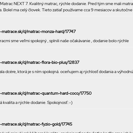
Matrac NEXT 7. Kvalitný matrac, rýchle dodanie. Pred tým sme mali matr
ia. Bolel ma celý človek. Tieto zatiaľ používame cca 9 mesiacov a skutočne
ke-matrace.sk/d/matrac-monza-hard/17747
i sme veľmi spokojný , splnili naše očakávanie , dodanie bolo rýchle
ke-matrace.sk/d/matrac-flora-bio-plus/12837
a dcére, ktorá je s ním spokojná. oceňujem aj rýchlosť dodania a výhodn
cke-matrace.sk/d/matrac-quantum-hard-coco/17750
 kvalita a rýchle dodanie. Spokojnosť :-)
ke-matrace.sk/d/matrac-fyzio-gold/17745