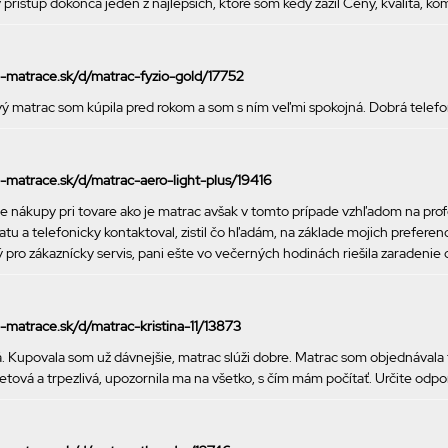
rístup dokonca jeden z najlepších, ktoré som kedy zažil Ceny, kvalita, ko
ke-matrace.sk/d/matrac-fyzio-gold/17752
vý matrac som kúpila pred rokom a som s ním veľmi spokojná. Dobrá telef
ke-matrace.sk/d/matrac-aero-light-plus/19416
 nákupy pri tovare ako je matrac avšak v tomto prípade vzhľadom na prof
u a telefonicky kontaktoval, zistil čo hľadám, na základe mojich preferenci
pro zákaznícky servis, pani ešte vo večerných hodinách riešila zaradenie
e-matrace.sk/d/matrac-kristina-11/13873
. Kupovala som už dávnejšie, matrac slúži dobre. Matrac som objednávala
retová a trpezlivá, upozornila ma na všetko, s čím mám počítať. Určite odp