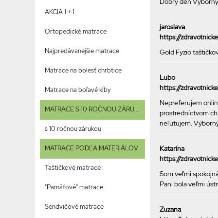
Dobrý deň Výborný p
AKCIA 1 + 1
jaroslava
Ortopedické matrace
https://zdravotnic
Najpredávanejšie matrace
Gold Fyzio taštičko
Matrace na bolesť chrbtice
Lubo
https://zdravotnic
Matrace na boľavé kĺby
Nepreferujem online
MATRACE S 10 ROČNOU ZÁRUKOU
prostredníctvom chat
neľutujem. Výborný 
s 10 ročnou zárukou
MATRACE PODĽA MATERIÁLOV
Katarína
https://zdravotnick
Taštičkové matrace
Som veľmi spokojná
Pani bola veľmi úst
"Pamäťové" matrace
Sendvičové matrace
Zuzana