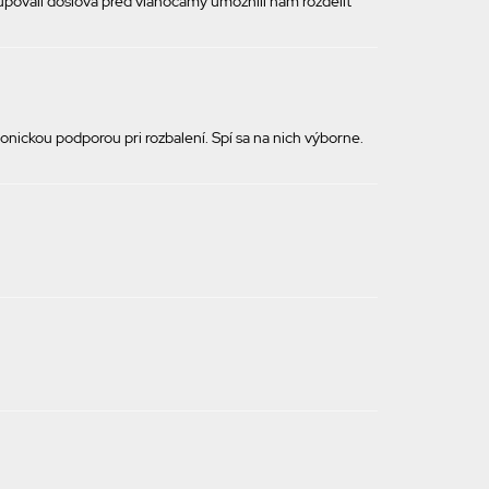
upovali doslova pred vianocamy umožnili nám rozdeliť
ckou podporou pri rozbalení. Spí sa na nich výborne.