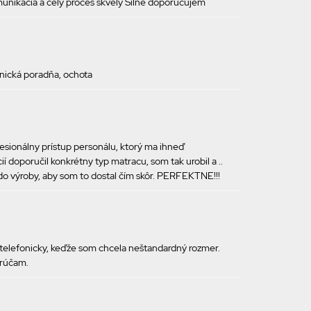
munikácia a celý proces skvelý Silne doporučujem
onická poradňa, ochota
esionálny prístup personálu, ktorý ma ihneď
í doporučil konkrétny typ matracu, som tak urobil a ..
 do výroby, aby som to dostal čím skôr. PERFEKTNE!!!
 telefonicky, keďže som chcela neštandardný rozmer.
orúčam.