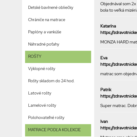
Objednával som 2x 
Detské bavlnené obliečky
bola to veľká mizér
Chrániče na matrace
Katarína
Paplóny a vankúše
https://zdravotnic
MONZA HARD matracm
Náhradné poťahy
ROŠTY
Eva
https://zdravotnic
Výklopné rošty
matrac som objednal
Rošty skladom do 24 hod.
Patrik
Latové rošty
https://zdravotni
Lamelové rošty
Super matrac. Dobrá
Polohovateľné rošty
Ivan
https://zdravotnic
MATRACE PODĽA KOLEKCIE