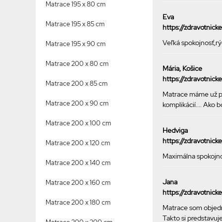
Matrace 195 x 80 cm
Eva
Matrace 195 x 85 cm
https://zdravotnic
Veľká spokojnosť,r
Matrace 195 x 90 cm
Matrace 200 x 80 cm
Mária, Košice
https://zdravotnic
Matrace 200 x 85 cm
Matrace máme už pol
Matrace 200 x 90 cm
komplikácií.... Ak
Matrace 200 x 100 cm
Hedviga
https://zdravotnic
Matrace 200 x 120 cm
Maximálna spokojno
Matrace 200 x 140 cm
Jana
Matrace 200 x 160 cm
https://zdravotnick
Matrace 200 x 180 cm
Matrace som objedn
Takto si predstavuje