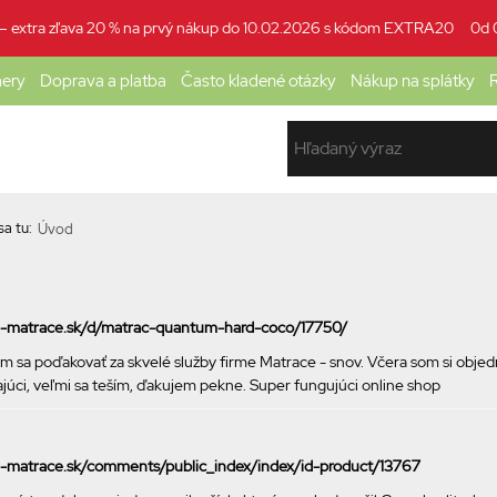
1 – extra zľava 20 % na prvý nákup do 10.02.2026 s kódom EXTRA20
0d 
mery
Doprava a platba
Často kladené otázky
Nákup na splátky
R
a tu:
Úvod
ke-matrace.sk/d/matrac-quantum-hard-coco/17750/
m sa poďakovať za skvelé služby firme Matrace - snov. Včera som si obje
kajúci, veľmi sa teším, ďakujem pekne. Super fungujúci online shop
ke-matrace.sk/comments/public_index/index/id-product/13767