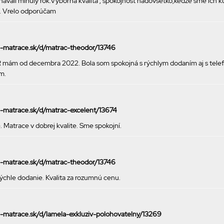
vali minulý rok.Výborná kvalita , spokojnosť nadovšetko,kedže sme ich k
i. Vrelo odporúčam
ke-matrace.sk/d/matrac-theodor/13746
m od decembra 2022. Bola som spokojná s rýchlym dodaním aj s telefoni
m.
ke-matrace.sk/d/matrac-excelent/13674
. Matrace v dobrej kvalite. Sme spokojní.
ke-matrace.sk/d/matrac-theodor/13746
ýchle dodanie. Kvalita za rozumnú cenu.
ke-matrace.sk/d/lamela-exkluziv-polohovatelny/13269