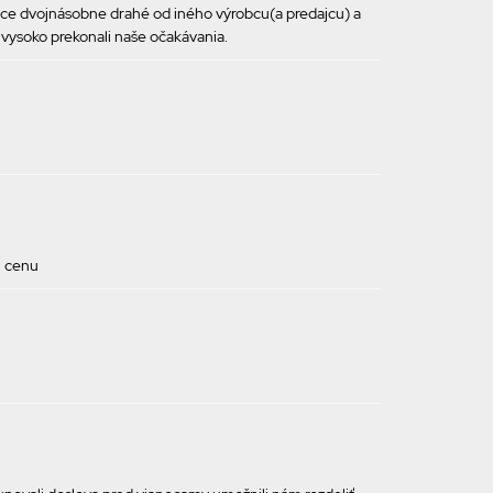
ace dvojnásobne drahé od iného výrobcu(a predajcu) a
 vysoko prekonali naše očakávania.
ú cenu