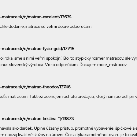
ke-matrace.sk/d/matrac-excelent/13674
ýchle dodanie,matrace sú veľmi dobre odporučam.
ke-matrace.sk/d/matrac-fyzio-gold/17745
 roka, sme s nimi veľmi spokojní. Bol to atypický rozmer matracov, ale v
o bonus slovenský výrobca. Vrelo odporúčam. Ďakujem more_mstracov.
ke-matrace.sk/d/matrac-theodor/13746
sť s matracom. Taktiež oceňujem ochotu predajcu, ktorý nám poradil pri
e-matrace.sk/d/matrac-kristina-11/13873
ávala ako darček. Úplne úžasný prístup, promptné vybavenie, špičkové a
m naozaj kvalitné služby na úrovni. Čo sa týka samotného tovaru je to kvali