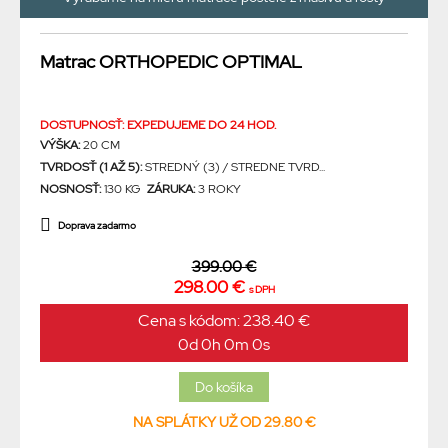
Matrac ORTHOPEDIC OPTIMAL
DOSTUPNOSŤ: EXPEDUJEME DO 24 HOD.
VÝŠKA:
20 CM
TVRDOSŤ (1 AŽ 5):
STREDNÝ (3) / STREDNE TVRD...
NOSNOSŤ:
130 KG
ZÁRUKA:
3 ROKY
Doprava zadarmo
399.00 €
298.00 €
s DPH
Cena s kódom: 238.40 €
0d 0h 0m 0s
NA SPLÁTKY UŽ OD 29.80 €