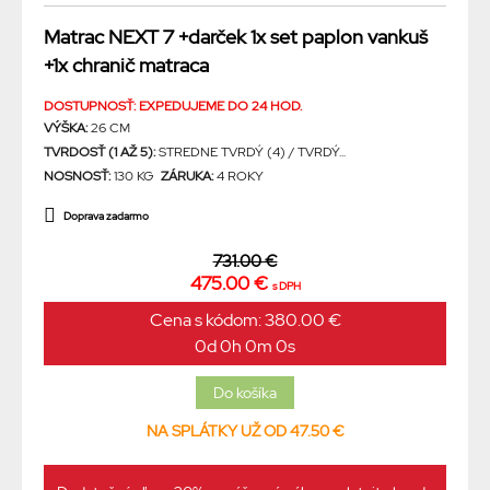
Matrac NEXT 7 +darček 1x set paplon vankuš
+1x chranič matraca
DOSTUPNOSŤ: EXPEDUJEME DO 24 HOD.
VÝŠKA:
26 CM
TVRDOSŤ (1 AŽ 5):
STREDNE TVRDÝ (4) / TVRDÝ...
NOSNOSŤ:
130 KG
ZÁRUKA:
4 ROKY
Doprava zadarmo
731.00 €
475.00 €
s DPH
Cena s kódom: 380.00 €
0d 0h 0m 0s
NA SPLÁTKY UŽ OD 47.50 €