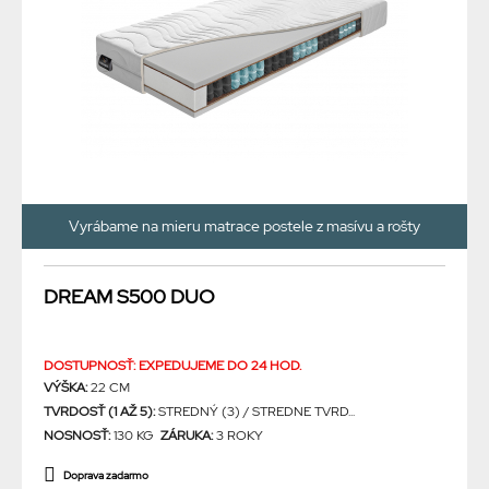
Vyrábame na mieru matrace postele z masívu a rošty
DREAM S500 DUO
DOSTUPNOSŤ: EXPEDUJEME DO 24 HOD.
VÝŠKA:
22 CM
TVRDOSŤ (1 AŽ 5):
STREDNÝ (3) / STREDNE TVRD...
NOSNOSŤ:
130 KG
ZÁRUKA:
3 ROKY
Doprava zadarmo