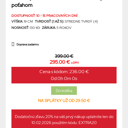
poťahom
DOSTUPNOSŤ: 10 - 15 PRACOVNÝCH DNÍ
VÝŠKA:
19 CM
TVRDOSŤ (1 AŽ 5):
STREDNE TVRDÝ (4)
NOSNOSŤ:
130 KG
ZÁRUKA:
5 ROKOV
Doprava zadarmo
399.00 €
295.00 €
s DPH
Cena s kódom: 236.00 €
0d 0h 0m 0s
NA SPLÁTKY UŽ OD 29.50 €
Dodatočnú zľavu 20% na váš prvý nákup uplatnite len do
10.02.2026 použitím kódu: EXTRA20