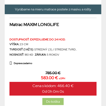
Vyrábame na mieru matrace postele z masívu a rošty
Matrac MAXIM LONGLIFE
DOSTUPNOSŤ: EXPEDUJEME DO 24 HOD.
VÝŠKA:
23 CM
TVRDOSŤ (1 AŽ 5):
STREDNÝ (3) / STREDNE TVRD...
NOSNOSŤ:
180 KG
ZÁRUKA:
5 ROKOV
Doprava zadarmo
785.00 €
583.00 €
s DPH
Cena s kódom: 466.40 €
0d 0h 0m 0s