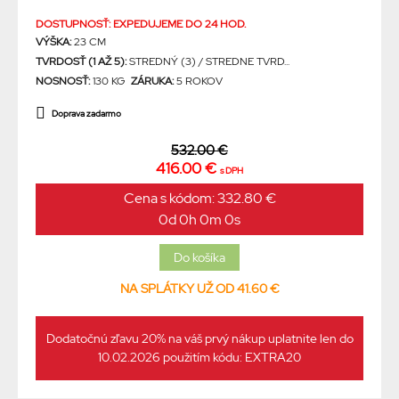
DOSTUPNOSŤ: EXPEDUJEME DO 24 HOD.
VÝŠKA:
23 CM
TVRDOSŤ (1 AŽ 5):
STREDNÝ (3) / STREDNE TVRD...
NOSNOSŤ:
130 KG
ZÁRUKA:
5 ROKOV
Doprava zadarmo
532.00 €
416.00 €
s DPH
Cena s kódom: 332.80 €
0d 0h 0m 0s
NA SPLÁTKY UŽ OD 41.60 €
Dodatočnú zľavu 20% na váš prvý nákup uplatnite len do
10.02.2026 použitím kódu: EXTRA20