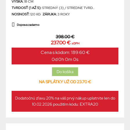
VÝŠKA:
18 CM
TVRDOSŤ (1 AŽ 5):
STREDNÝ (3) / STREDNE TVRD...
NOSNOSŤ:
120 KG
ZÁRUKA:
3 ROKY
Doprava zadarmo
398.00 €
237.00 €
s DPH
Cena s kódom: 189.60 €
0d 0h 0m 0s
NA SPLÁTKY UŽ OD 23.70 €
Dodatočnú zľavu 20% na váš prvý nákup uplatnite len do
10.02.2026 použitím kódu: EXTRA20