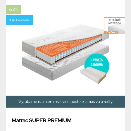
-22%
TOP bestseller
Vyrábame na mieru matrace postele z masívu a rošty
Matrac SUPER PREMIUM