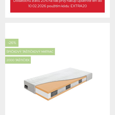
Dodatočnú zľavu 20% na váš prvý nákup uplatnite len do
10.02.2026 použitím kódu: EXTRA20
-26%
ŠPIČKOVÝ TAŠTIČKOVÝ MATRAC
2000 TAŠTIČIEK