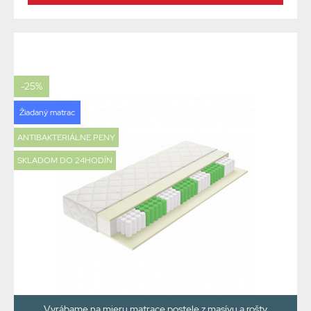
-25%
Žiadaný matrac
ANTIBAKTERIÁLNE PENY
SKLADOM DO 24HODÍN
Vyrábame na mieru matrace postele z masívu a rošty