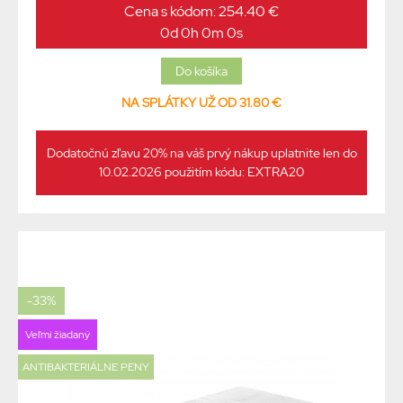
Cena s kódom: 254.40 €
0d 0h 0m 0s
NA SPLÁTKY UŽ OD 31.80 €
Dodatočnú zľavu 20% na váš prvý nákup uplatnite len do
10.02.2026 použitím kódu: EXTRA20
-33%
Veľmi žiadaný
ANTIBAKTERIÁLNE PENY