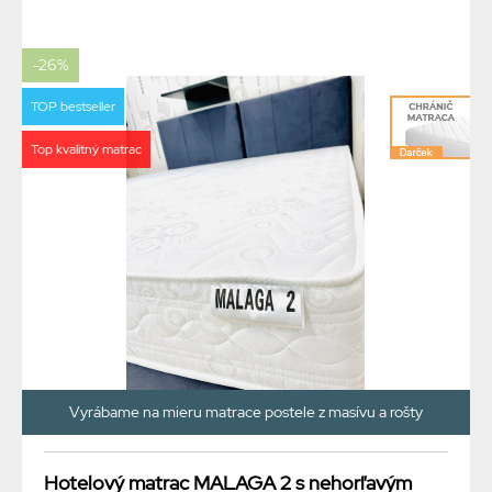
-26%
TOP bestseller
Top kvalitný matrac
Vyrábame na mieru matrace postele z masívu a rošty
Hotelový matrac MALAGA 2 s nehorľavým