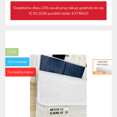
Dodatočnú zľavu 20% na váš prvý nákup uplatnite len do
10.02.2026 použitím kódu: EXTRA20
-27%
TOP bestseller
Top kvalitný matrac