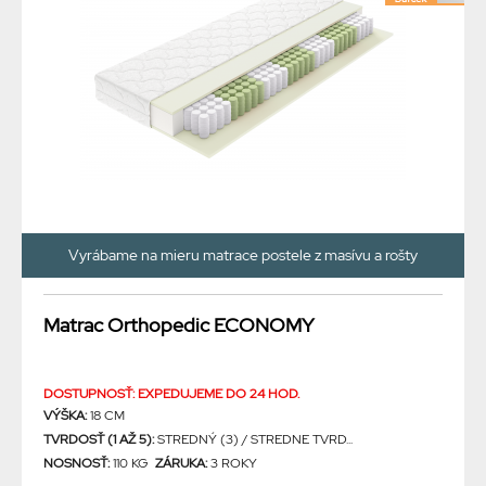
Vyrábame na mieru matrace postele z masívu a rošty
Matrac Orthopedic ECONOMY
DOSTUPNOSŤ: EXPEDUJEME DO 24 HOD.
VÝŠKA:
18 CM
TVRDOSŤ (1 AŽ 5):
STREDNÝ (3) / STREDNE TVRD...
NOSNOSŤ:
110 KG
ZÁRUKA:
3 ROKY