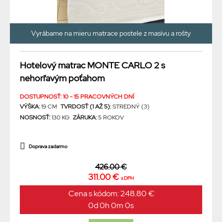
Vyrábame na mieru matrace postele z masívu a rošty
Hotelový matrac MONTE CARLO 2 s
nehorľavým poťahom
DOSTUPNOSŤ: 10 - 15 PRACOVNÝCH DNÍ
VÝŠKA:
19 CM
TVRDOSŤ (1 AŽ 5):
STREDNÝ (3)
NOSNOSŤ:
130 KG
ZÁRUKA:
5 ROKOV
Doprava zadarmo
426.00 €
311.00 €
s DPH
Cena s kódom: 248.80 €
0d 0h 0m 0s