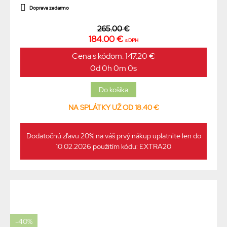
Doprava zadarmo
265.00 €
184.00 €
s DPH
Cena s kódom: 147.20 €
0d 0h 0m 0s
NA SPLÁTKY UŽ OD 18.40 €
Dodatočnú zľavu 20% na váš prvý nákup uplatnite len do
10.02.2026 použitím kódu: EXTRA20
-40%