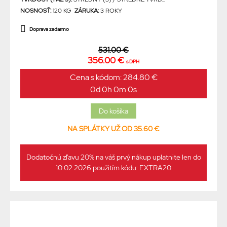
NOSNOSŤ:
120 KG
ZÁRUKA:
3 ROKY
Doprava zadarmo
531.00 €
356.00 €
s DPH
Cena s kódom: 284.80 €
0d 0h 0m 0s
NA SPLÁTKY UŽ OD 35.60 €
Dodatočnú zľavu 20% na váš prvý nákup uplatnite len do
10.02.2026 použitím kódu: EXTRA20