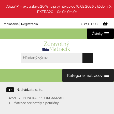
Akcia 1+1 – extra zľava 20 % na prvý nákup do 10.02.2026 s kódom
X
EXTRA20
0d 0h 0m 0s
|
0 ks
0.00 €
Prihlásenie
Registrácia
Články
Kategórie matracov
Nachádzate sa tu:
Úvod
PONUKA PRE ORGANIZÁCIE
Matrace pre hotely a penzióny