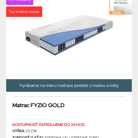
Top kvalitný matrac
Vyrábame na mieru matrace postele z masívu a rošty
Matrac FYZIO GOLD
DOSTUPNOSŤ: EXPEDUJEME DO 24 HOD.
VÝŠKA:
23 CM
TVRDOSŤ (1 AŽ 5):
STREDNÝ (3) / STREDNE TVRD...