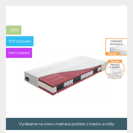
-35%
TOP bestseller
Veľmi žiadaný
Vyrábame na mieru matrace postele z masívu a rošty