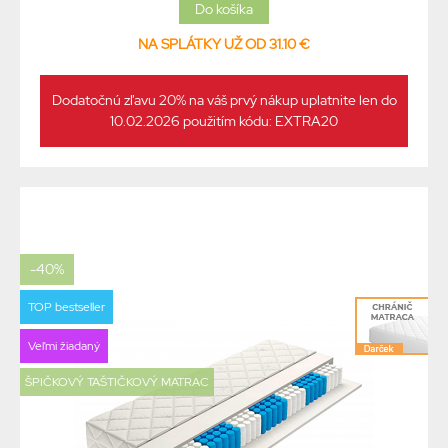
NA SPLÁTKY UŽ OD 31.10 €
Dodatočnú zľavu 20% na váš prvý nákup uplatnite len do
10.02.2026 použitím kódu: EXTRA20
-40%
TOP bestseller
Veľmi žiadaný
ŠPIČKOVÝ TAŠTIČKOVÝ MATRAC