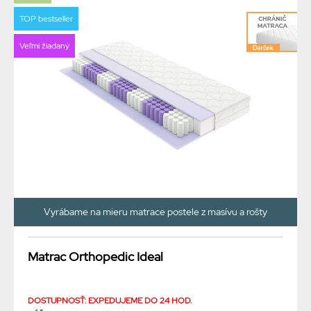
TOP bestseller
Veľmi žiadaný
Vyrábame na mieru matrace postele z masívu a rošty
Matrac Orthopedic Ideal
DOSTUPNOSŤ: EXPEDUJEME DO 24 HOD.