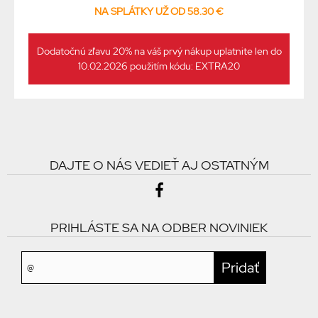
NA SPLÁTKY UŽ OD 58.30 €
Dodatočnú zľavu 20% na váš prvý nákup uplatnite len do
10.02.2026 použitím kódu: EXTRA20
DAJTE O NÁS VEDIEŤ AJ OSTATNÝM
PRIHLÁSTE SA NA ODBER NOVINIEK