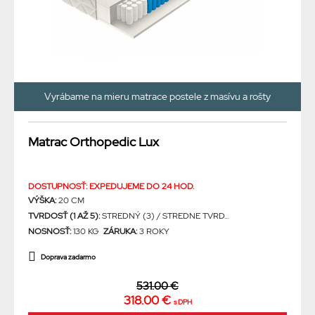
Vyrábame na mieru matrace postele z masívu a rošty
Matrac Orthopedic Lux
DOSTUPNOSŤ: EXPEDUJEME DO 24 HOD.
VÝŠKA:
20 CM
TVRDOSŤ (1 AŽ 5):
STREDNÝ (3) / STREDNE TVRD...
NOSNOSŤ:
130 KG
ZÁRUKA:
3 ROKY
Doprava zadarmo
531.00 €
318.00 €
s DPH