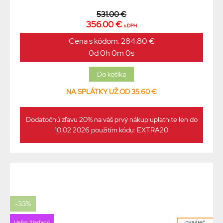
531.00 €
356.00 €
s DPH
Cena s kódom: 284.80 €
0d 0h 0m 0s
NA SPLÁTKY UŽ OD 35.60 €
Dodatočnú zľavu 20% na váš prvý nákup uplatnite len do
10.02.2026 použitím kódu: EXTRA20
-33%
Veľmi žiadaný