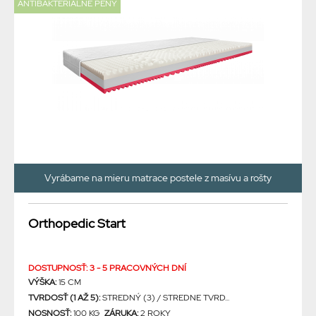
ANTIBAKTERIÁLNE PENY
Vyrábame na mieru matrace postele z masívu a rošty
Orthopedic Start
DOSTUPNOSŤ: 3 - 5 PRACOVNÝCH DNÍ
VÝŠKA:
15 CM
TVRDOSŤ (1 AŽ 5):
STREDNÝ (3) / STREDNE TVRD...
NOSNOSŤ:
100 KG
ZÁRUKA:
2 ROKY