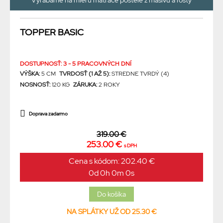
Vyrábame na mieru matrace postele z masívu a rošty
TOPPER BASIC
DOSTUPNOSŤ: 3 - 5 PRACOVNÝCH DNÍ
VÝŠKA:
5 CM
TVRDOSŤ (1 AŽ 5):
STREDNE TVRDÝ (4)
NOSNOSŤ:
120 KG
ZÁRUKA:
2 ROKY
Doprava zadarmo
319.00 €
253.00 €
s DPH
Cena s kódom: 202.40 €
0d 0h 0m 0s
NA SPLÁTKY UŽ OD 25.30 €