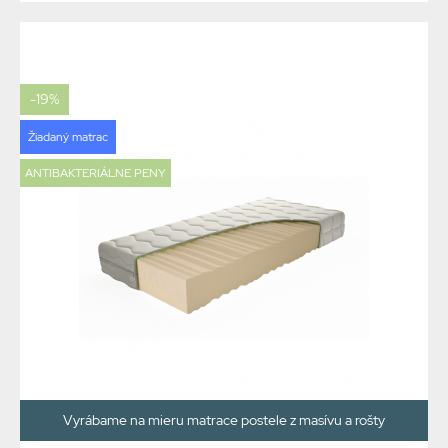
-19%
Žiadaný matrac
ANTIBAKTERIÁLNE PENY
Vyrábame na mieru matrace postele z masívu a rošty