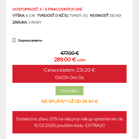
DOSTUPNOSŤ: 3 - 5 PRACOVNÝCH DNÍ
VÝŠKA:
6 CM
TVRDOSŤ (1 AŽ 5):
TVRDÝ (5)
NOSNOSŤ:
130 KG
ZÁRUKA:
3 ROKY
Doprava zadarmo
477.00 €
289.00 €
s DPH
Cena s kódom: 231.20 €
0d 0h 0m 0s
NA SPLÁTKY UŽ OD 28.90 €
Dodatočnú zľavu 20% na váš prvý nákup uplatnite len do
10.02.2026 použitím kódu: EXTRA20