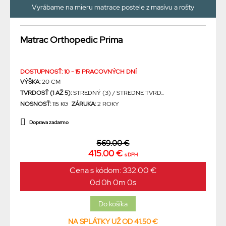
Vyrábame na mieru matrace postele z masívu a rošty
Matrac Orthopedic Prima
DOSTUPNOSŤ: 10 - 15 PRACOVNÝCH DNÍ
VÝŠKA:
20 CM
TVRDOSŤ (1 AŽ 5):
STREDNÝ (3) / STREDNE TVRD...
NOSNOSŤ:
115 KG
ZÁRUKA:
2 ROKY
Doprava zadarmo
569.00 €
415.00 €
s DPH
Cena s kódom: 332.00 €
0d 0h 0m 0s
NA SPLÁTKY UŽ OD 41.50 €