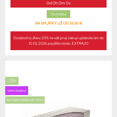
0d 0h 0m 0s
NA SPLÁTKY UŽ OD 33.30 €
Dodatočnú zľavu 20% na váš prvý nákup uplatnite len do
10.02.2026 použitím kódu: EXTRA20
-25%
Veľmi žiadaný
ANTIBAKTERIÁLNE PENY