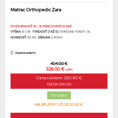
Matrac Orthopedic Zara
DOSTUPNOSŤ: 10 - 15 PRACOVNÝCH DNÍ
VÝŠKA:
15 CM
TVRDOSŤ (1 AŽ 5):
STREDNE TVRDÝ (4)
NOSNOSŤ:
90 KG
ZÁRUKA:
2 ROKY
Doprava zadarmo
404.00 €
326.00 €
s DPH
Cena s kódom: 260.80 €
0d 0h 0m 0s
NA SPLÁTKY UŽ OD 32.60 €