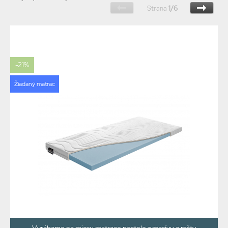
Strana
1/6
-21%
Žiadaný matrac