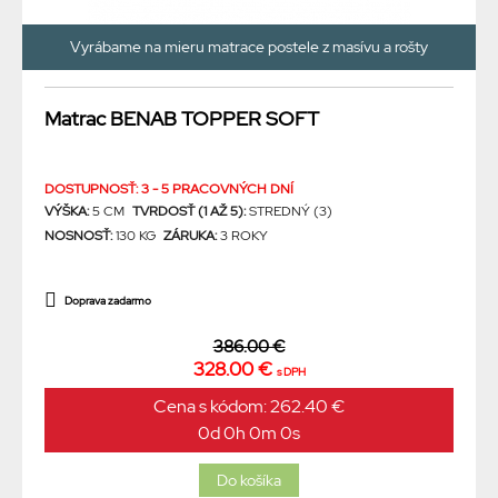
Vyrábame na mieru matrace postele z masívu a rošty
Matrac BENAB TOPPER SOFT
DOSTUPNOSŤ: 3 - 5 PRACOVNÝCH DNÍ
VÝŠKA:
5 CM
TVRDOSŤ (1 AŽ 5):
STREDNÝ (3)
NOSNOSŤ:
130 KG
ZÁRUKA:
3 ROKY
Doprava zadarmo
386.00 €
328.00 €
s DPH
Cena s kódom: 262.40 €
0d 0h 0m 0s