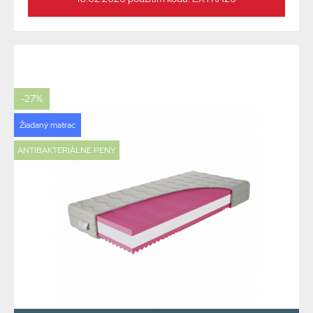
-27%
Žiadaný matrac
ANTIBAKTERIÁLNE PENY