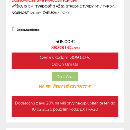
DOSTUPNOSŤ: 3 - 5 PRACOVNÝCH DNÍ
VÝŠKA:
15 CM
TVRDOSŤ (1 AŽ 5):
STREDNE TVRDÝ (4) / TVRDÝ...
NOSNOSŤ:
120 KG
ZÁRUKA:
3 ROKY
Doprava zadarmo
505.00 €
387.00 €
s DPH
Cena s kódom: 309.60 €
0d 0h 0m 0s
NA SPLÁTKY UŽ OD 38.70 €
Dodatočnú zľavu 20% na váš prvý nákup uplatnite len do
10.02.2026 použitím kódu: EXTRA20