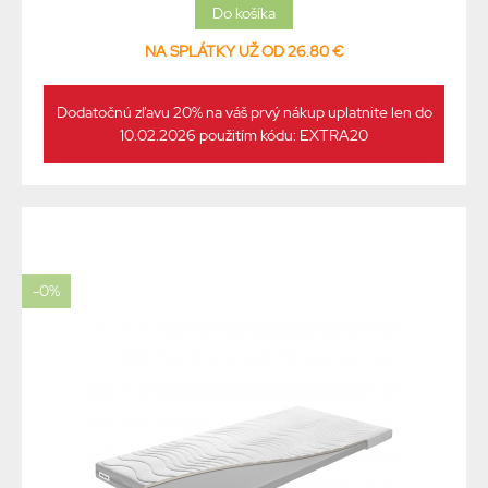
NA SPLÁTKY UŽ OD 26.80 €
Dodatočnú zľavu 20% na váš prvý nákup uplatnite len do
10.02.2026 použitím kódu: EXTRA20
-0%