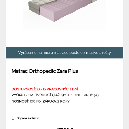
Vyrábame na mieru matrace postele z masívu a rošty
Matrac Orthopedic Zara Plus
DOSTUPNOSŤ: 10 - 15 PRACOVNÝCH DNÍ
VÝŠKA:
15 CM
TVRDOSŤ (1 AŽ 5):
STREDNE TVRDÝ (4)
NOSNOSŤ:
100 KG
ZÁRUKA:
2 ROKY
Doprava zadarmo