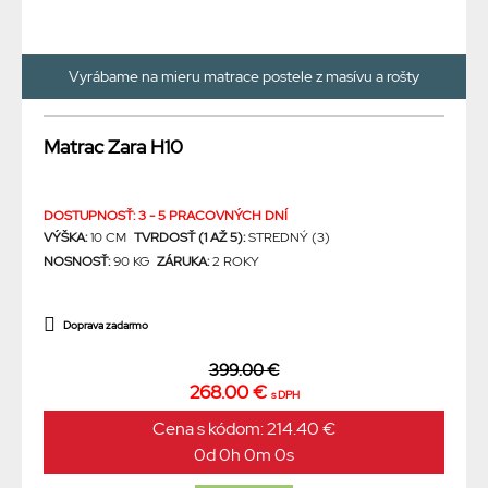
Vyrábame na mieru matrace postele z masívu a rošty
Matrac Zara H10
DOSTUPNOSŤ: 3 - 5 PRACOVNÝCH DNÍ
VÝŠKA:
10 CM
TVRDOSŤ (1 AŽ 5):
STREDNÝ (3)
NOSNOSŤ:
90 KG
ZÁRUKA:
2 ROKY
Doprava zadarmo
399.00 €
268.00 €
s DPH
Cena s kódom: 214.40 €
0d 0h 0m 0s