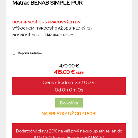
Matrac BENAB SIMPLE PUR
DOSTUPNOSŤ: 3 - 5 PRACOVNÝCH DNÍ
VÝŠKA:
11 CM
TVRDOSŤ (1 AŽ 5):
STREDNÝ (3)
NOSNOSŤ:
90 KG
ZÁRUKA:
2 ROKY
Doprava zadarmo
470.00 €
415.00 €
s DPH
Cena s kódom: 332.00 €
0d 0h 0m 0s
NA SPLÁTKY UŽ OD 41.50 €
Dodatočnú zľavu 20% na váš prvý nákup uplatnite len do
10.02.2026 použitím kódu: EXTRA20