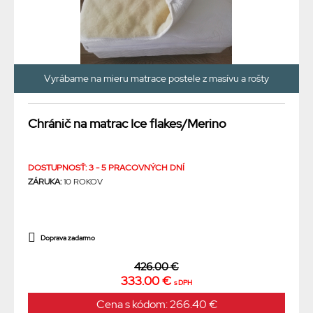
Vyrábame na mieru matrace postele z masívu a rošty
Chránič na matrac Ice flakes/Merino
DOSTUPNOSŤ: 3 - 5 PRACOVNÝCH DNÍ
ZÁRUKA:
10 ROKOV
Doprava zadarmo
426.00 €
333.00 €
s DPH
Cena s kódom: 266.40 €