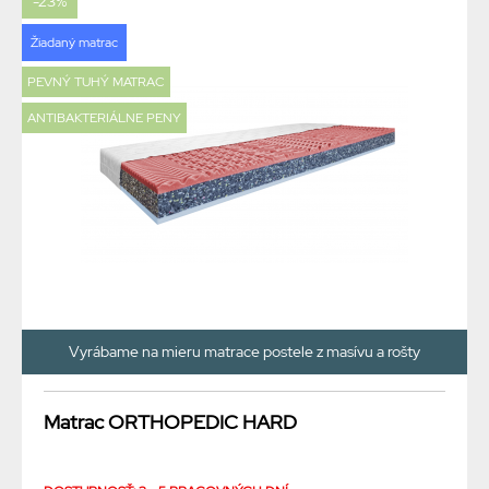
-23%
Žiadaný matrac
PEVNÝ TUHÝ MATRAC
ANTIBAKTERIÁLNE PENY
Vyrábame na mieru matrace postele z masívu a rošty
Matrac ORTHOPEDIC HARD