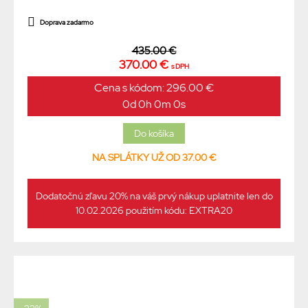
Doprava zadarmo
435.00 €
370.00 €
s DPH
Cena s kódom: 296.00 €
0d 0h 0m 0s
NA SPLÁTKY UŽ OD 37.00 €
Dodatočnú zľavu 20% na váš prvý nákup uplatnite len do
10.02.2026 použitím kódu: EXTRA20