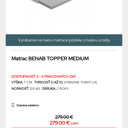
Vyrábame na mieru matrace postele z masívu a rošty
Matrac BENAB TOPPER MEDIUM
DOSTUPNOSŤ: 3 - 5 PRACOVNÝCH DNÍ
VÝŠKA:
7 CM
TVRDOSŤ (1 AŽ 5):
STREDNE TVRDÝ (4)
NOSNOSŤ:
120 KG
ZÁRUKA:
2 ROKY
Doprava zadarmo
279.00 €
279.00 €
s DPH