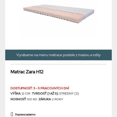
Vyrábame na mieru matrace postele z masívu a rošty
Matrac Zara H12
DOSTUPNOSŤ: 3 - 5 PRACOVNÝCH DNÍ
VÝŠKA:
12 CM
TVRDOSŤ (1 AŽ 5):
STREDNÝ (3)
NOSNOSŤ:
100 KG
ZÁRUKA:
2 ROKY
Doprava zadarmo