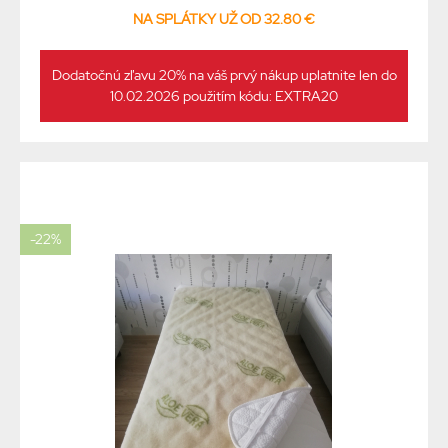
NA SPLÁTKY UŽ OD 32.80 €
Dodatočnú zľavu 20% na váš prvý nákup uplatnite len do
10.02.2026 použitím kódu: EXTRA20
-22%