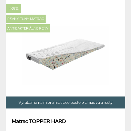
-39%
PEVNÝ TUHÝ MATRAC
ANTIBAKTERIÁLNE PENY
Vyrábame na mieru matrace postele z masívu a rošty
Matrac TOPPER HARD