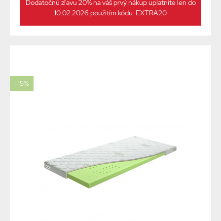
Dodatočnú zľavu 20% na váš prvý nákup uplatnite len do
10.02.2026 použitím kódu: EXTRA20
-15%