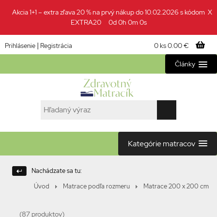
Akcia 1+1 – extra zľava 20 % na prvý nákup do 10.02.2026 s kódom
X
EXTRA20
0d 0h 0m 0s
|
0 ks
0.00 €
Prihlásenie
Registrácia
Články
Kategórie matracov
Nachádzate sa tu:
Úvod
Matrace podľa rozmeru
Matrace 200 x 200 cm
(87 produktov)