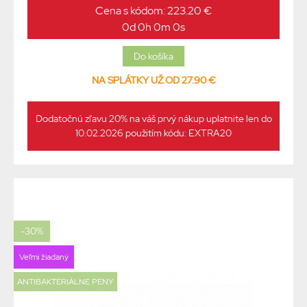
Cena s kódom: 223.20 €
0d 0h 0m 0s
NA SPLÁTKY UŽ OD 27.90 €
Dodatočnú zľavu 20% na váš prvý nákup uplatnite len do
10.02.2026 použitím kódu: EXTRA20
-30%
Veľmi žiadaný
ANTIBAKTERIÁLNE PENY