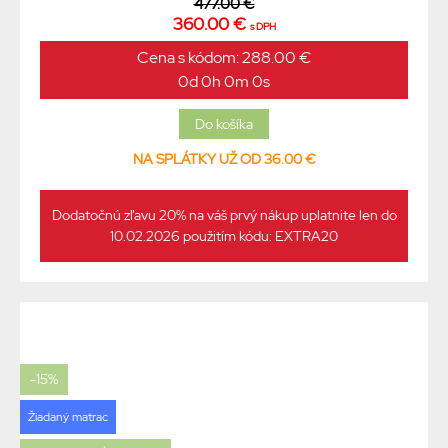
477.00 €
360.00 €
s DPH
Cena s kódom: 288.00 €
0d 0h 0m 0s
NA SPLÁTKY UŽ OD 36.00 €
Dodatočnú zľavu 20% na váš prvý nákup uplatnite len do
10.02.2026 použitím kódu: EXTRA20
-15%
Žiadaný matrac