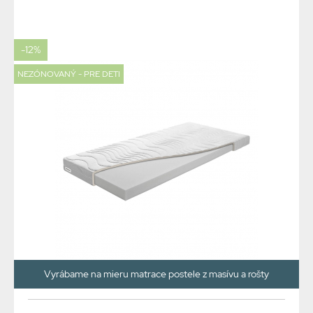
-12%
NEZÓNOVANÝ - PRE DETI
Vyrábame na mieru matrace postele z masívu a rošty