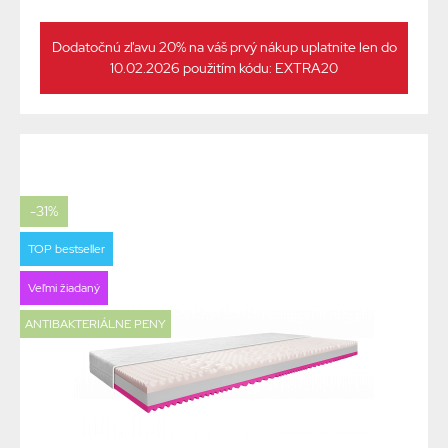
Dodatočnú zľavu 20% na váš prvý nákup uplatnite len do
10.02.2026 použitím kódu: EXTRA20
-31%
TOP bestseller
Veľmi žiadaný
ANTIBAKTERIÁLNE PENY