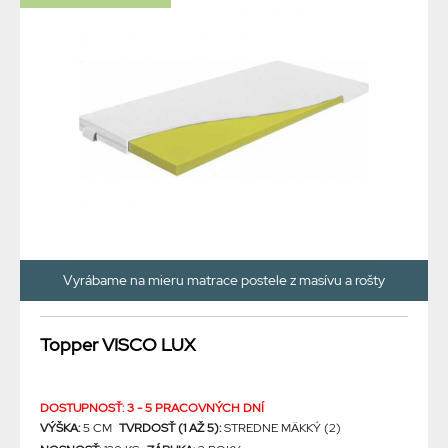
Vyrábame na mieru matrace postele z masívu a rošty
Topper VISCO LUX
DOSTUPNOSŤ: 3 - 5 PRACOVNÝCH DNÍ
VÝŠKA:
5 CM
TVRDOSŤ (1 AŽ 5):
STREDNE MÄKKÝ (2)