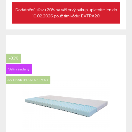
Dodatočnú zľavu 20% na váš prvý nákup uplatnite len do
10.02.2026 použitím kódu: EXTRA20
-33%
Veľmi žiadaný
ANTIBAKTERIÁLNE PENY