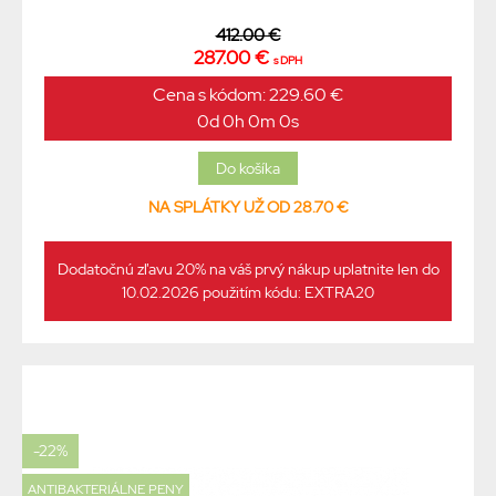
412.00 €
287.00 €
s DPH
Cena s kódom: 229.60 €
0d 0h 0m 0s
NA SPLÁTKY UŽ OD 28.70 €
Dodatočnú zľavu 20% na váš prvý nákup uplatnite len do
10.02.2026 použitím kódu: EXTRA20
-22%
ANTIBAKTERIÁLNE PENY