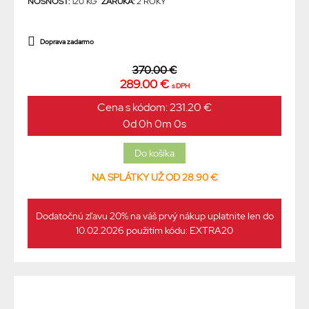
NOSNOSŤ:
120 KG
ZÁRUKA:
2 ROKY
Doprava zadarmo
370.00 €
289.00 €
s DPH
Cena s kódom: 231.20 €
0d 0h 0m 0s
NA SPLÁTKY UŽ OD 28.90 €
Dodatočnú zľavu 20% na váš prvý nákup uplatnite len do
10.02.2026 použitím kódu: EXTRA20