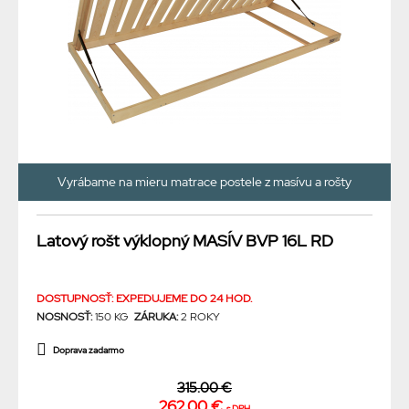
Vyrábame na mieru matrace postele z masívu a rošty
Latový rošt výklopný MASÍV BVP 16L RD
DOSTUPNOSŤ: EXPEDUJEME DO 24 HOD.
NOSNOSŤ:
150 KG
ZÁRUKA:
2 ROKY
Doprava zadarmo
315.00 €
262.00 €
s DPH