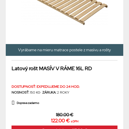
Vyrábame na mieru matrace postele z masívu a rošty
Latový rošt MASÍV V RÁME 16L RD
DOSTUPNOSŤ: EXPEDUJEME DO 24 HOD.
NOSNOSŤ:
150 KG
ZÁRUKA:
2 ROKY
Doprava zadarmo
180.00 €
122.00 €
s DPH