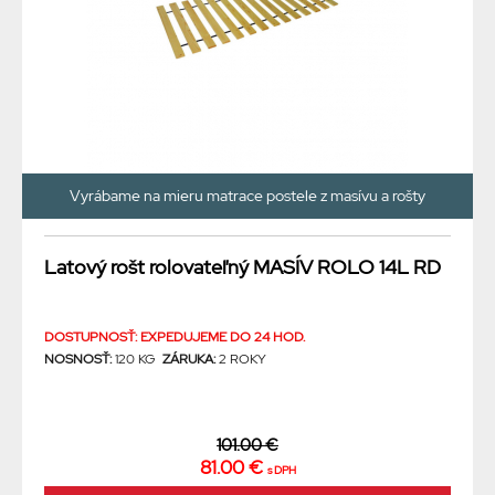
Vyrábame na mieru matrace postele z masívu a rošty
Latový rošt rolovateľný MASÍV ROLO 14L RD
DOSTUPNOSŤ: EXPEDUJEME DO 24 HOD.
NOSNOSŤ:
120 KG
ZÁRUKA:
2 ROKY
101.00 €
81.00 €
s DPH