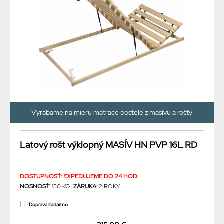
Vyrábame na mieru matrace postele z masívu a rošty
Latový rošt výklopný MASÍV HN PVP 16L RD
DOSTUPNOSŤ: EXPEDUJEME DO 24 HOD.
NOSNOSŤ:
150 KG
ZÁRUKA:
2 ROKY
Doprava zadarmo