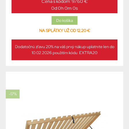
Cena s kódom: 97.60 €
0d 0h 0m 0s
NA SPLÁTKY UŽ OD 12.20 €
Dodatočnú zľavu 20% na váš prvý nákup uplatnite len do
10.02.2026 použitím kódu: EXTRA20
-17%