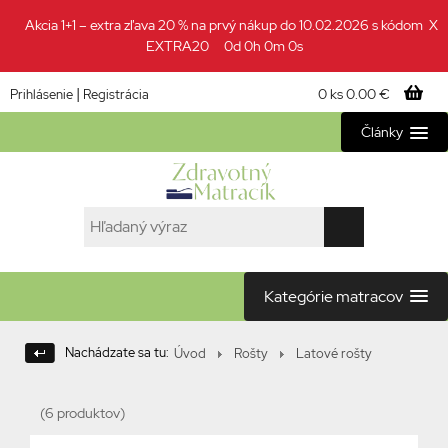
Akcia 1+1 – extra zľava 20 % na prvý nákup do 10.02.2026 s kódom
X
EXTRA20
0d 0h 0m 0s
|
0 ks
0.00 €
Prihlásenie
Registrácia
Články
Kategórie matracov
Nachádzate sa tu:
Úvod
Rošty
Latové rošty
(6 produktov)