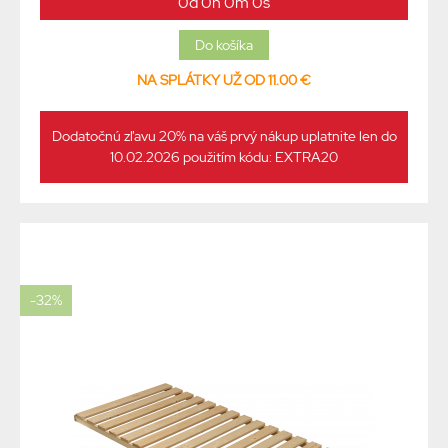
0d 0h 0m 0s
NA SPLÁTKY UŽ OD 11.00 €
Dodatočnú zľavu 20% na váš prvý nákup uplatnite len do
10.02.2026 použitím kódu: EXTRA20
-32%