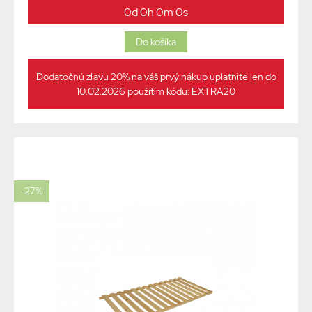
0d 0h 0m 0s
Dodatočnú zľavu 20% na váš prvý nákup uplatnite len do
10.02.2026 použitím kódu: EXTRA20
-27%