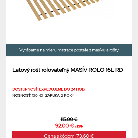
Vyrábame na mieru matrace postele z masívu a rošty
Latový rošt rolovateľný MASÍV ROLO 16L RD
DOSTUPNOSŤ: EXPEDUJEME DO 24 HOD.
NOSNOSŤ:
130 KG
ZÁRUKA:
2 ROKY
115.00 €
92.00 €
s DPH
Cena s kódom: 73.60 €