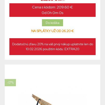
Cena s kódom: 209.60 €
0d 0h 0m 0s
NA SPLÁTKY UŽ OD 26.20 €
Dodatočnú zľavu 20% na váš prvý nákup uplatnite len do
10.02.2026 použitím kódu: EXTRA20
-17%