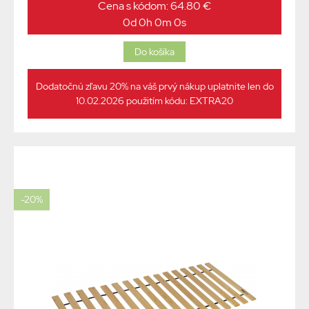
Cena s kódom: 64.80 €
0d 0h 0m 0s
Dodatočnú zľavu 20% na váš prvý nákup uplatnite len do
10.02.2026 použitím kódu: EXTRA20
-20%