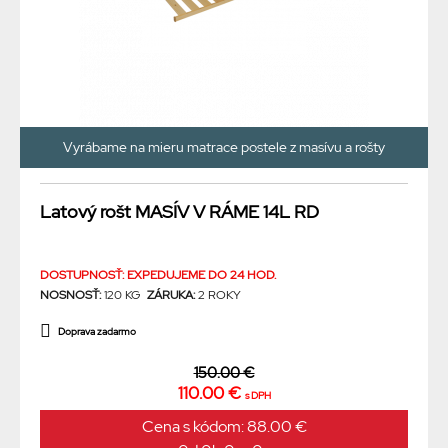
Vyrábame na mieru matrace postele z masívu a rošty
Latový rošt MASÍV V RÁME 14L RD
DOSTUPNOSŤ: EXPEDUJEME DO 24 HOD.
NOSNOSŤ:
120 KG
ZÁRUKA:
2 ROKY
Doprava zadarmo
150.00 €
110.00 €
s DPH
Cena s kódom: 88.00 €