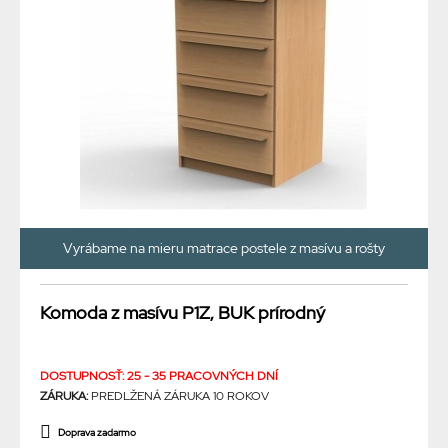
Vyrábame na mieru matrace postele z masívu a rošty
Komoda z masívu P1Z, BUK prírodný
DOSTUPNOSŤ: 25 - 35 PRACOVNÝCH DNÍ
ZÁRUKA:
PREDLŽENÁ ZÁRUKA 10 ROKOV
Doprava zadarmo