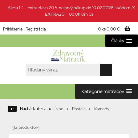
Akcia 1+1 – extra zľava 20 % na prvý nákup do 10.02.2026 s kódom
X
EXTRA20
0d 0h 0m 0s
|
0 ks
0.00 €
Prihlásenie
Registrácia
Články
Kategórie matracov
Nachádzate sa tu:
Úvod
Postele
Komody
(12 produktov)