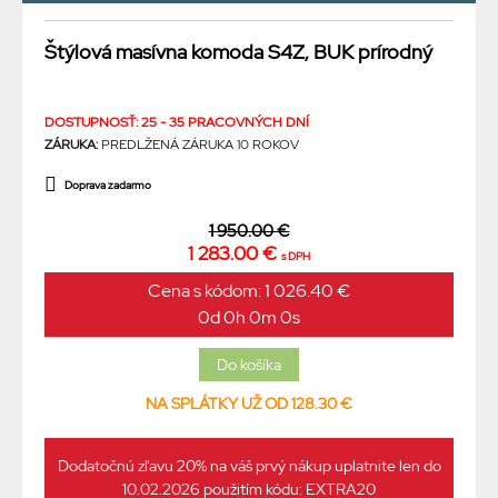
Štýlová masívna komoda S4Z, BUK prírodný
DOSTUPNOSŤ: 25 - 35 PRACOVNÝCH DNÍ
ZÁRUKA:
PREDLŽENÁ ZÁRUKA 10 ROKOV
Doprava zadarmo
1 950.00 €
1 283.00 €
s DPH
Cena s kódom: 1 026.40 €
0d 0h 0m 0s
NA SPLÁTKY UŽ OD 128.30 €
Dodatočnú zľavu 20% na váš prvý nákup uplatnite len do
10.02.2026 použitím kódu: EXTRA20