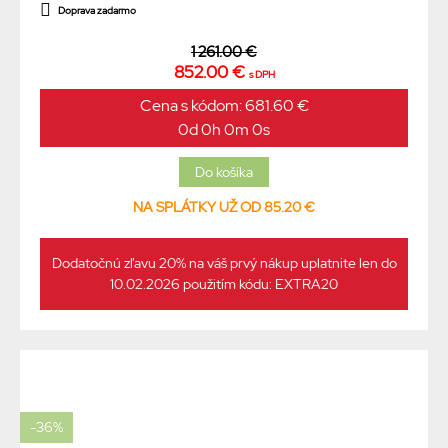
Doprava zadarmo
1 261.00 €
852.00 €
s DPH
Cena s kódom: 681.60 €
0d 0h 0m 0s
NA SPLÁTKY UŽ OD 85.20 €
Dodatočnú zľavu 20% na váš prvý nákup uplatnite len do
10.02.2026 použitím kódu: EXTRA20
-36%