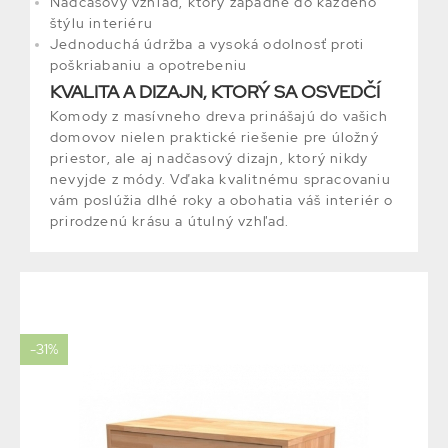
Nadčasový vzhľad, ktorý zapadne do každého
štýlu interiéru
Jednoduchá údržba a vysoká odolnosť proti
poškriabaniu a opotrebeniu
KVALITA A DIZAJN, KTORÝ SA OSVEDČÍ
Komody z masívneho dreva prinášajú do vašich
domovov nielen praktické riešenie pre úložný
priestor, ale aj nadčasový dizajn, ktorý nikdy
nevyjde z módy. Vďaka kvalitnému spracovaniu
vám poslúžia dlhé roky a obohatia váš interiér o
prirodzenú krásu a útulný vzhľad.
-31%