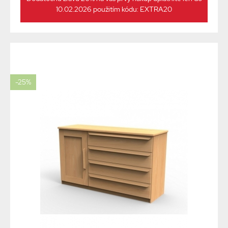
10.02.2026 použitím kódu: EXTRA20
-25%