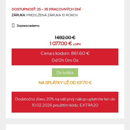
DOSTUPNOSŤ: 25 - 35 PRACOVNÝCH DNÍ
ZÁRUKA:
PREDLŽENÁ ZÁRUKA 10 ROKOV
Doprava zadarmo
1 692.00 €
1 077.00 €
s DPH
Cena s kódom: 861.60 €
0d 0h 0m 0s
NA SPLÁTKY UŽ OD 107.70 €
Dodatočnú zľavu 20% na váš prvý nákup uplatnite len do
10.02.2026 použitím kódu: EXTRA20