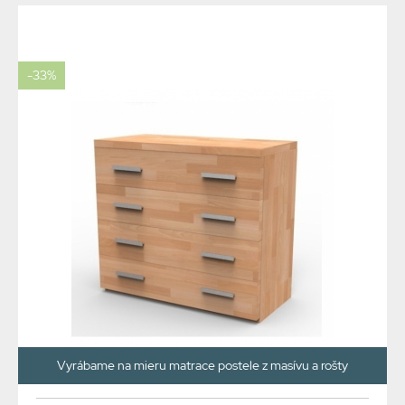
-33%
Vyrábame na mieru matrace postele z masívu a rošty