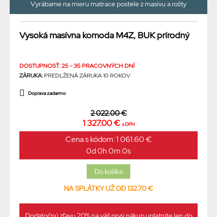
Vyrábame na mieru matrace postele z masívu a rošty
Vysoká masívna komoda M4Z, BUK prírodný
DOSTUPNOSŤ: 25 - 35 PRACOVNÝCH DNÍ
ZÁRUKA:
PREDLŽENÁ ZÁRUKA 10 ROKOV
Doprava zadarmo
2 022.00 €
1 327.00 €
s DPH
Cena s kódom: 1 061.60 €
0d 0h 0m 0s
NA SPLÁTKY UŽ OD 132.70 €
Dodatočnú zľavu 20% na váš prvý nákup uplatnite len do