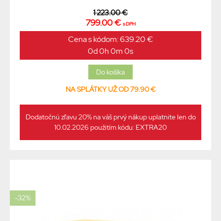
1 223.00 €
799.00 €
s DPH
Cena s kódom: 639.20 €
0d 0h 0m 0s
NA SPLÁTKY UŽ OD 79.90 €
Dodatočnú zľavu 20% na váš prvý nákup uplatnite len do
10.02.2026 použitím kódu: EXTRA20
-32%