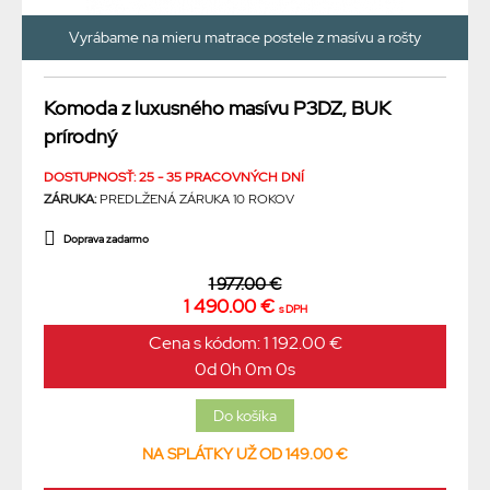
Vyrábame na mieru matrace postele z masívu a rošty
Komoda z luxusného masívu P3DZ, BUK
prírodný
DOSTUPNOSŤ: 25 - 35 PRACOVNÝCH DNÍ
ZÁRUKA:
PREDLŽENÁ ZÁRUKA 10 ROKOV
Doprava zadarmo
1 977.00 €
1 490.00 €
s DPH
Cena s kódom: 1 192.00 €
0d 0h 0m 0s
NA SPLÁTKY UŽ OD 149.00 €