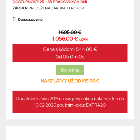
DOSTUPNOSŤ: 25 - 35 PRACOVNÝCH DNÍ
ZÁRUKA:
PREDLŽENÁ ZÁRUKA 10 ROKOV
Doprava zadarmo
1 605.00 €
1 056.00 €
s DPH
Cena s kódom: 844.80 €
0d 0h 0m 0s
NA SPLÁTKY UŽ OD 105.60 €
Dodatočnú zľavu 20% na váš prvý nákup uplatnite len do
10.02.2026 použitím kódu: EXTRA20