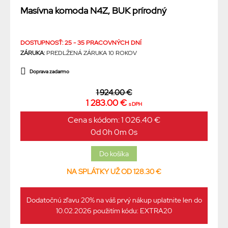
Masívna komoda N4Z, BUK prírodný
DOSTUPNOSŤ: 25 - 35 PRACOVNÝCH DNÍ
ZÁRUKA:
PREDLŽENÁ ZÁRUKA 10 ROKOV
Doprava zadarmo
1 924.00 €
1 283.00 €
s DPH
Cena s kódom: 1 026.40 €
0d 0h 0m 0s
NA SPLÁTKY UŽ OD 128.30 €
Dodatočnú zľavu 20% na váš prvý nákup uplatnite len do
10.02.2026 použitím kódu: EXTRA20