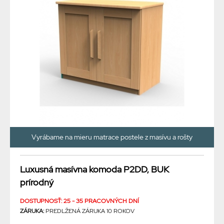
Vyrábame na mieru matrace postele z masívu a rošty
Luxusná masívna komoda P2DD, BUK
prírodný
DOSTUPNOSŤ: 25 - 35 PRACOVNÝCH DNÍ
ZÁRUKA:
PREDLŽENÁ ZÁRUKA 10 ROKOV