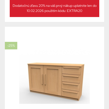
Dodatočnú zľavu 20% na váš prvý nákup uplatnite len do
10.02.2026 použitím kódu: EXTRA20
-25%