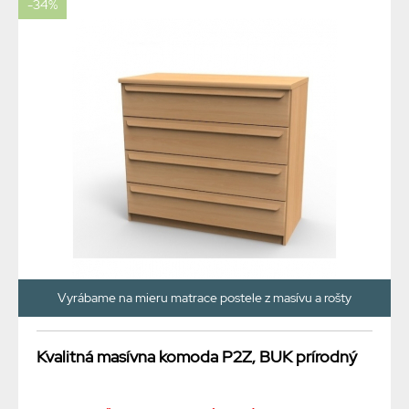
-34%
Vyrábame na mieru matrace postele z masívu a rošty
Kvalitná masívna komoda P2Z, BUK prírodný