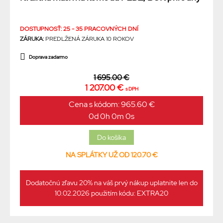
DOSTUPNOSŤ: 25 - 35 PRACOVNÝCH DNÍ
ZÁRUKA:
PREDLŽENÁ ZÁRUKA 10 ROKOV
Doprava zadarmo
1 695.00 €
1 207.00 €
s DPH
Cena s kódom: 965.60 €
0d 0h 0m 0s
NA SPLÁTKY UŽ OD 120.70 €
Dodatočnú zľavu 20% na váš prvý nákup uplatnite len do
10.02.2026 použitím kódu: EXTRA20