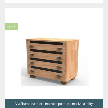
-34%
Vyrábame na mieru matrace postele z masívu a rošty