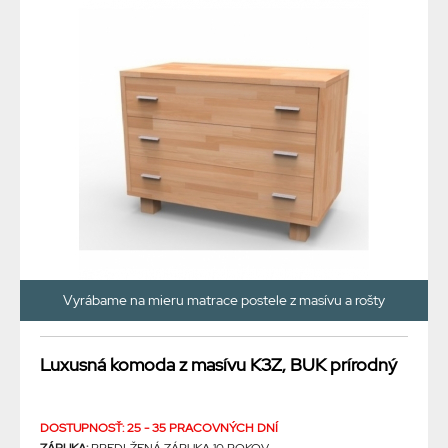
Vyrábame na mieru matrace postele z masívu a rošty
Luxusná komoda z masívu K3Z, BUK prírodný
DOSTUPNOSŤ: 25 - 35 PRACOVNÝCH DNÍ