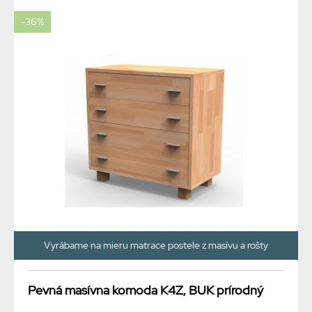
-36%
Vyrábame na mieru matrace postele z masívu a rošty
Pevná masívna komoda K4Z, BUK prírodný