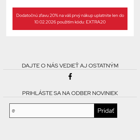
Dodatočnú zľavu 20% na váš prvý nákup uplatnite len do
10.02.2026 použitím kódu: EXTRA20
DAJTE O NÁS VEDIEŤ AJ OSTATNÝM
PRIHLÁSTE SA NA ODBER NOVINIEK