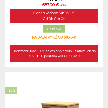
989.00 €
687.00 €
s DPH
Cena s kódom: 549.60 €
0d 0h 0m 0s
NA SPLÁTKY UŽ OD 68.70 €
Dodatočnú zľavu 20% na váš prvý nákup uplatnite len do
10.02.2026 použitím kódu: EXTRA20
-35%