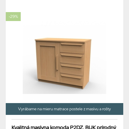
-29%
Vyrábame na mieru matrace postele z masívu a rošty
Kvalitná masívna komoda P2DZ, BUK prírodný