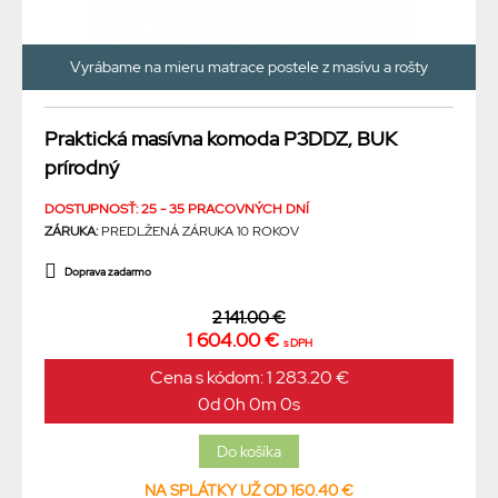
Vyrábame na mieru matrace postele z masívu a rošty
Praktická masívna komoda P3DDZ, BUK
prírodný
DOSTUPNOSŤ: 25 - 35 PRACOVNÝCH DNÍ
ZÁRUKA:
PREDLŽENÁ ZÁRUKA 10 ROKOV
Doprava zadarmo
2 141.00 €
1 604.00 €
s DPH
Cena s kódom: 1 283.20 €
0d 0h 0m 0s
NA SPLÁTKY UŽ OD 160.40 €