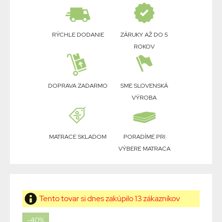
RÝCHLE DODANIE
ZÁRUKY AŽ DO 5
ROKOV
DOPRAVA ZADARMO
SME SLOVENSKÁ
VÝROBA
MATRACE SKLADOM
PORADÍME PRI
VÝBERE MATRACA
Tento tovar si dnes zakúpilo 13 zákazníkov
-40%