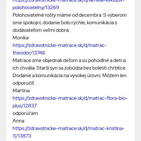
polohovatelny/13269
Polohovatelné rošty máme od decembra. S výberom
sme spokojní, dodanie bolo rýchle, komunikácia s
dodávateľom veľmi dobrá.
Monika
https://zdravotnicke-matrace.sk/d/matrac-
theodor/13746
Matrace sme objednali deťom a sú pohodlné a deti si
ich chvália. Starší syn sa zobúdza bez bolesti chrbtice.
Dodanie a komunikácia na vysokej úrovni. Môžem len
odporučiť.
Martina
https://zdravotnicke-matrace.sk/d/matrac-flora-bio-
plus/12837
odporúčam
Anna
https://zdravotnicke-matrace.sk/d/matrac-kristina-
11/13873