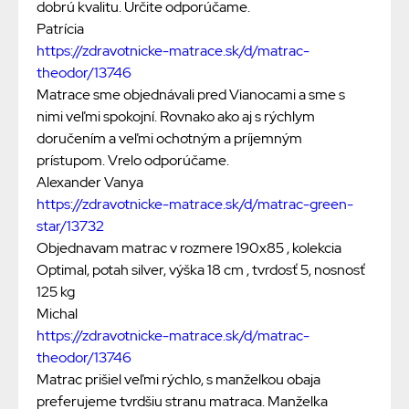
dobrú kvalitu. Určite odporúčame.
Patrícia
https://zdravotnicke-matrace.sk/d/matrac-
theodor/13746
Matrace sme objednávali pred Vianocami a sme s
nimi veľmi spokojní. Rovnako ako aj s rýchlym
doručením a veľmi ochotným a príjemným
prístupom. Vrelo odporúčame.
Alexander Vanya
https://zdravotnicke-matrace.sk/d/matrac-green-
star/13732
Objednavam matrac v rozmere 190x85 , kolekcia
Optimal, potah silver, výška 18 cm , tvrdosť 5, nosnosť
125 kg
Michal
https://zdravotnicke-matrace.sk/d/matrac-
theodor/13746
Matrac prišiel veľmi rýchlo, s manželkou obaja
preferujeme tvrdšiu stranu matraca. Manželka