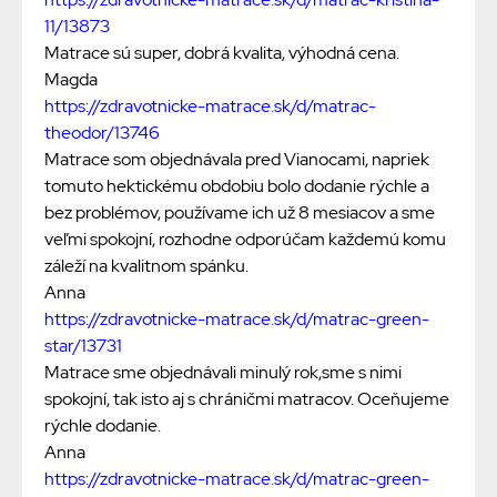
11/13873
Matrace sú super, dobrá kvalita, výhodná cena.
Magda
https://zdravotnicke-matrace.sk/d/matrac-
theodor/13746
Matrace som objednávala pred Vianocami, napriek
tomuto hektickému obdobiu bolo dodanie rýchle a
bez problémov, používame ich už 8 mesiacov a sme
veľmi spokojní, rozhodne odporúčam každemú komu
záleží na kvalitnom spánku.
Anna
https://zdravotnicke-matrace.sk/d/matrac-green-
star/13731
Matrace sme objednávali minulý rok,sme s nimi
spokojní, tak isto aj s chráničmi matracov. Oceňujeme
rýchle dodanie.
Anna
https://zdravotnicke-matrace.sk/d/matrac-green-