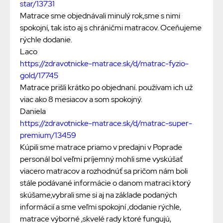
star/13731
Matrace sme objednávali minulý rok,sme s nimi
spokojní, tak isto aj s chráničmi matracov. Oceňujeme
rýchle dodanie.
Laco
https://zdravotnicke-matrace.sk/d/matrac-fyzio-
gold/17745
Matrace prišli krátko po objednaní. používam ich už
viac ako 8 mesiacov a som spokojný.
Daniela
https://zdravotnicke-matrace.sk/d/matrac-super-
premium/13459
Kúpili sme matrace priamo v predajni v Poprade
personál bol veľmi príjemný mohli sme vyskúšať
viacero matracov a rozhodnúť sa pričom nám boli
stále podávané informácie o danom matraci ktorý
skúšame,vybrali sme si aj na základe podaných
informácií a sme veľmi spokojní ,dodanie rýchle,
matrace výborné ,skvelé rady ktoré fungujú,