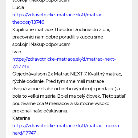
Lucia
https://zdravotnicke-matrace.sk/d/matrac-
theodor/13746
Kupili sme matrace Theodor.Dodanie do 2 dni,
pracovnici nam dobre poradili, s kupou sme
spokojni.Nakup odporucam
Ivan
https://zdravotnicke-matrace.sk/d/matrac-next-
7/17748
Objednával som 2x Matrac NEXT 7. Kvalitný matrac,
rýchle dodanie. Pred tým sme mali matrace
dvojnásobne drahé od iného výrobcu(a predajcu) a
bola to veľká mizéria. Bolel ma celý človek. Tieto zatiaľ
používame cca 9 mesiacov a skutočne vysoko
prekonali naše očakávania.
Katarína
https://zdravotnicke-matrace.sk/d/matrac-monza-
hard/17747