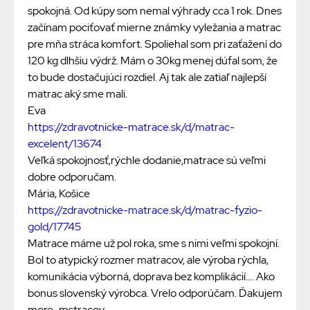
spokojná. Od kúpy som nemal výhrady cca 1 rok. Dnes
začínam pociťovať mierne známky vyležania a matrac
pre mňa stráca komfort. Spoliehal som pri zaťažení do
120 kg dlhšiu výdrž. Mám o 30kg menej dúfal som, že
to bude dostačujúci rozdiel. Aj tak ale zatiaľ najlepší
matrac aký sme mali.
Eva
https://zdravotnicke-matrace.sk/d/matrac-
excelent/13674
Veľká spokojnosť,rýchle dodanie,matrace sú veľmi
dobre odporučam.
Mária, Košice
https://zdravotnicke-matrace.sk/d/matrac-fyzio-
gold/17745
Matrace máme už pol roka, sme s nimi veľmi spokojní.
Bol to atypický rozmer matracov, ale výroba rýchla,
komunikácia výborná, doprava bez komplikácií.... Ako
bonus slovenský výrobca. Vrelo odporúčam. Ďakujem
more_mstracov.