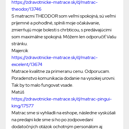
https://zdravotnicke-matrace.sk/d/matrac-
theodor/13746
S matracmi THEODOR som veľmi spokojná, sú veľmi
príjemné a pohodlné, splnili moje očakávanie,
zmierňujú moje bolesti s chrbticou, s predávajúcimi
som maximálne spokojná. Môžem len odporučiť Vašu
stránku.
Majercik
https://zdravotnicke-matrace.sk/d/matrac-
excelent/13674
Matrace kvalitne za primeranu cenu. Odporucam.
Poradenstvo komunikacia dodanie na vysokej urovni.
Tak by to malo fungovat vsade.
Matúš
https://zdravotnicke-matrace.sk/d/matrac-pingui-
king/17577
Matrac sme si vyhliadli na eshope, následne vyskúšali
na predajni kde sme si ho po zodpovedaní
dodatočných otázok ochotným personálom aj