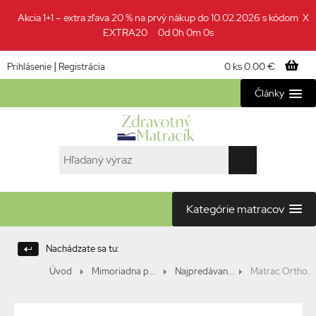
Akcia 1+1 – extra zľava 20 % na prvý nákup do 10.02.2026 s kódom
X
EXTRA20
0d 0h 0m 0s
|
0 ks
0.00 €
Prihlásenie
Registrácia
Články
Kategórie matracov
Nachádzate sa tu:
Úvod
Mimoriadna p...
Najpredávan...
Matrac Ortho...