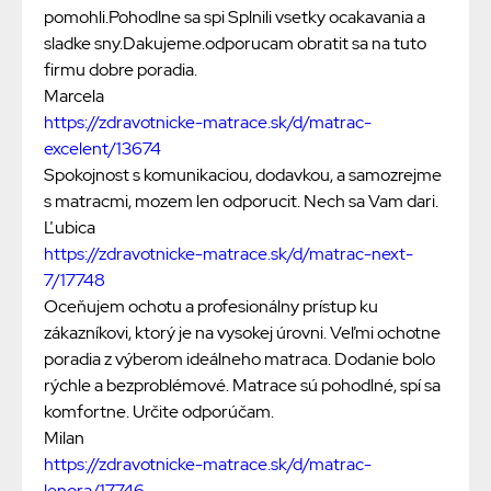
pomohli.Pohodlne sa spi Splnili vsetky ocakavania a
sladke sny.Dakujeme.odporucam obratit sa na tuto
firmu dobre poradia.
Marcela
https://zdravotnicke-matrace.sk/d/matrac-
excelent/13674
Spokojnost s komunikaciou, dodavkou, a samozrejme
s matracmi, mozem len odporucit. Nech sa Vam dari.
Ľubica
https://zdravotnicke-matrace.sk/d/matrac-next-
7/17748
Oceňujem ochotu a profesionálny prístup ku
zákazníkovi, ktorý je na vysokej úrovni. Veľmi ochotne
poradia z výberom ideálneho matraca. Dodanie bolo
rýchle a bezproblémové. Matrace sú pohodlné, spí sa
komfortne. Určite odporúčam.
Milan
https://zdravotnicke-matrace.sk/d/matrac-
lenora/17746