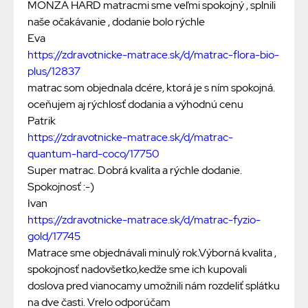
MONZA HARD matracmi sme veľmi spokojný , splnili
naše očakávanie , dodanie bolo rýchle
Eva
https://zdravotnicke-matrace.sk/d/matrac-flora-bio-
plus/12837
matrac som objednala dcére, ktorá je s ním spokojná.
oceňujem aj rýchlosť dodania a výhodnú cenu
Patrik
https://zdravotnicke-matrace.sk/d/matrac-
quantum-hard-coco/17750
Super matrac. Dobrá kvalita a rýchle dodanie.
Spokojnosť :-)
Ivan
https://zdravotnicke-matrace.sk/d/matrac-fyzio-
gold/17745
Matrace sme objednávali minulý rok.Výborná kvalita ,
spokojnosť nadovšetko,kedže sme ich kupovali
doslova pred vianocamy umožnili nám rozdeliť splátku
na dve časti. Vrelo odporúčam