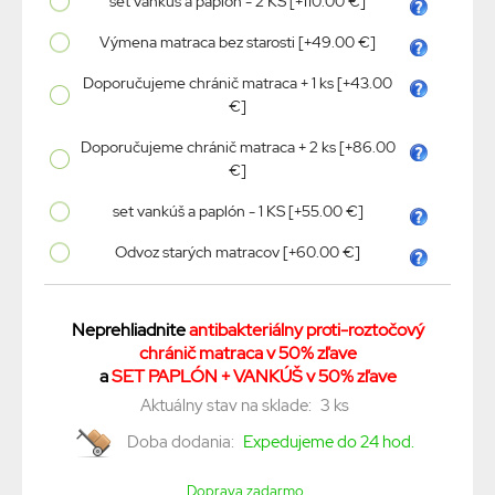
set vankúš a paplón - 2 KS [+110.00 €]
Výmena matraca bez starosti [+49.00 €]
Doporučujeme chránič matraca + 1 ks [+43.00
€]
Doporučujeme chránič matraca + 2 ks [+86.00
€]
set vankúš a paplón - 1 KS [+55.00 €]
Odvoz starých matracov [+60.00 €]
Neprehliadnite
antibakteriálny proti-roztočový
chránič matraca v 50% zľave
a
SET PAPLÓN + VANKÚŠ v 50% zľave
Aktuálny stav na sklade:
3 ks
Doba dodania:
Expedujeme do 24 hod.
Doprava zadarmo