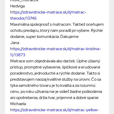
Hedviga
https://zdravotnicke-matrace.sk/d/matrac-
theodor/13746
Maximálna spokojnosť s matracom. Taktiež oceňujem
ochotu predajcu, ktorý nám poradil pri výbere. Rýchle
dodanie, super komunikácia. Ďakujeme
Jana
https://zdravotnicke-matrace.sk/d/matrac-kristina-
11/13873
Matrace som objednávala ako darček. Úplne úžasný
prístup, promptné vybavenie, špičkové a erudované
poradenstvo, jednoduché a rýchle dodanie. Takto si
predstavujem naozaj kvalitné služby na úrovni. Čo sa
týka samotného tovaru je to kvalita a za rozumnú
cenu. po roku užívania nie je vidieť žiadne poškodenia
ani opotrebenia, držia tvar, príjemné a dobré spanie.
Michaela
https://zdravotnicke-matrace.sk/d/matrac-yellow-