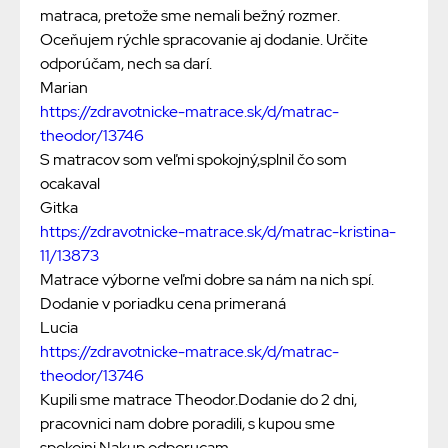
matraca, pretože sme nemali bežný rozmer.
Oceňujem rýchle spracovanie aj dodanie. Určite
odporúčam, nech sa darí.
Marian
https://zdravotnicke-matrace.sk/d/matrac-
theodor/13746
S matracov som veľmi spokojný,splnil čo som
ocakaval
Gitka
https://zdravotnicke-matrace.sk/d/matrac-kristina-
11/13873
Matrace výborne veľmi dobre sa nám na nich spí.
Dodanie v poriadku cena primeraná
Lucia
https://zdravotnicke-matrace.sk/d/matrac-
theodor/13746
Kupili sme matrace Theodor.Dodanie do 2 dni,
pracovnici nam dobre poradili, s kupou sme
spokojni.Nakup odporucam