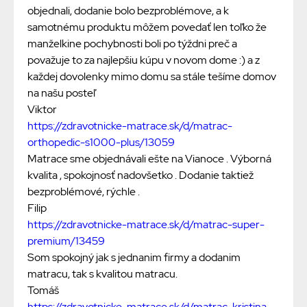
objednali, dodanie bolo bezproblémove, a k
samotnému produktu môžem povedať len toľko že
manželkine pochybnosti boli po týždni preč a
považuje to za najlepšiu kúpu v novom dome :) a z
každej dovolenky mimo domu sa stále tešíme domov
na našu posteľ
Viktor
https://zdravotnicke-matrace.sk/d/matrac-
orthopedic-s1000-plus/13059
Matrace sme objednávali ešte na Vianoce . Výborná
kvalita , spokojnosť nadovšetko . Dodanie taktiež
bezproblémové, rýchle .
Filip
https://zdravotnicke-matrace.sk/d/matrac-super-
premium/13459
Som spokojný jak s jednanim firmy a dodanim
matracu, tak s kvalitou matracu.
Tomáš
https://zdravotnicke-matrace.sk/d/matrac-kristina-