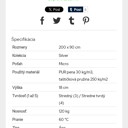
Špecifikácia
Rozmery
200 x 90 cm
Kolekcia
Silver
Poťah
Micro
Použitý materiál
PUR pena 30 kg/m3,
taštičková pružina 250 ks/m2
Výška
18 cm
Tvrdosť (1 až 5)
Stredný (3) / Stredne tvrdý
(4)
Nosnosť
120 kg
Pranie
60 °C
Zips
Áno