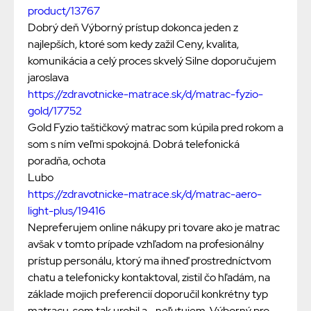
product/13767
Dobrý deň Výborný prístup dokonca jeden z
najlepších, ktoré som kedy zažil Ceny, kvalita,
komunikácia a celý proces skvelý Silne doporučujem
jaroslava
https://zdravotnicke-matrace.sk/d/matrac-fyzio-
gold/17752
Gold Fyzio taštičkový matrac som kúpila pred rokom a
som s ním veľmi spokojná. Dobrá telefonická
poradňa, ochota
Lubo
https://zdravotnicke-matrace.sk/d/matrac-aero-
light-plus/19416
Nepreferujem online nákupy pri tovare ako je matrac
avšak v tomto prípade vzhľadom na profesionálny
prístup personálu, ktorý ma ihneď prostredníctvom
chatu a telefonicky kontaktoval, zistil čo hľadám, na
základe mojich preferencií doporučil konkrétny typ
matracu, som tak urobil a .. neľutujem. Výborný pro