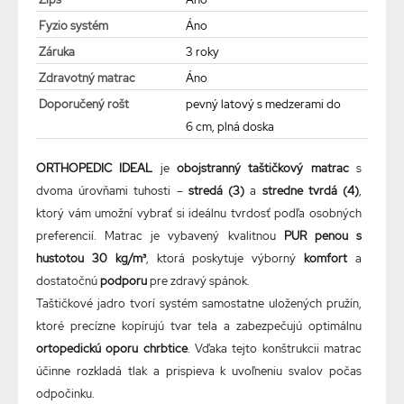
Fyzio systém
Áno
Záruka
3 roky
Zdravotný matrac
Áno
Doporučený rošt
pevný latový s medzerami do
6 cm, plná doska
ORTHOPEDIC IDEAL
je
obojstranný taštičkový matrac
s
dvoma úrovňami tuhosti –
stredá (3)
a
stredne tvrdá (4)
,
ktorý vám umožní vybrať si ideálnu tvrdosť podľa osobných
preferencií. Matrac je vybavený kvalitnou
PUR penou s
hustotou 30 kg/m³
, ktorá poskytuje výborný
komfort
a
dostatočnú
podporu
pre zdravý spánok.
Taštičkové jadro tvorí systém samostatne uložených pružín,
ktoré precízne kopírujú tvar tela a zabezpečujú optimálnu
ortopedickú oporu chrbtice
. Vďaka tejto konštrukcii matrac
účinne rozkladá tlak a prispieva k uvoľneniu svalov počas
odpočinku.