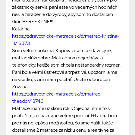
zákaznícky servis, pani ešte vo večerných hodinách
riešila zaradenie do výroby, aby som to dostal čím
skôr. PERFEKTNE!!!
Katarína
https://zdravotnicke-matrace.sk/d/matrac-kristina-
11/13873
Som veľmi spokojná. Kupovala som už dávnejšie,
matrac slúži dobre. Matrac som objednávala
telefonicky, keďže som chcela neštandardný rozmer.
Pani bola veľmi ústretová a trpezlivá, upozornila ma
na všetko, s čím mám počítať. Určite odporúčam.
Zuzana
https://zdravotnicke-matrace.sk/d/matrac-
theodor/13746
Matrace máme už skoro rok. Objednali sme to s
priateľom, a obaja sme veľmi spokojní. 1+1 akcia bola
pre nás nejlepšou možnosťou, čo sme našli, takže
dostali sme 2 matrace za nízku cenu a realtívne za