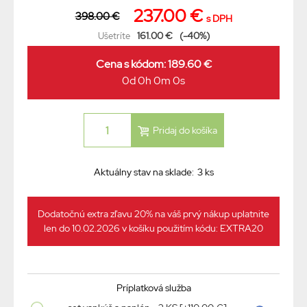
237.00 €
398.00 €
s DPH
161.00 €
(-40%)
Ušetríte
Cena s kódom: 189.60 €
0d 0h 0m 0s
Aktuálny stav na sklade:
3 ks
Dodatočnú extra zľavu 20% na váš prvý nákup uplatnite
len do 10.02.2026 v košíku použitím kódu: EXTRA20
Príplatková služba