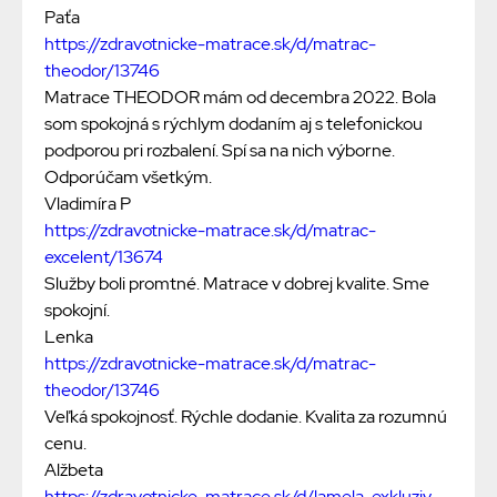
Paťa
https://zdravotnicke-matrace.sk/d/matrac-
theodor/13746
Matrace THEODOR mám od decembra 2022. Bola
som spokojná s rýchlym dodaním aj s telefonickou
podporou pri rozbalení. Spí sa na nich výborne.
Odporúčam všetkým.
Vladimíra P
https://zdravotnicke-matrace.sk/d/matrac-
excelent/13674
Služby boli promtné. Matrace v dobrej kvalite. Sme
spokojní.
Lenka
https://zdravotnicke-matrace.sk/d/matrac-
theodor/13746
Veľká spokojnosť. Rýchle dodanie. Kvalita za rozumnú
cenu.
Alžbeta
https://zdravotnicke-matrace.sk/d/lamela-exkluziv-