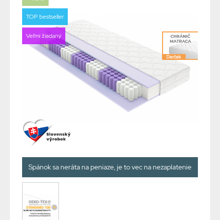
TOP bestseller
Veľmi žiadaný
Spánok sa neráta na peniaze, je to vec na nezaplatenie