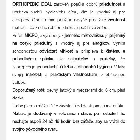
ORTHOPEDIC IDEAL
zároveň ponúka dobrú
priedušnosť
a
udržiava suchú, hygienickú klímu, čím je vhodný aj pre
alergikov. Obojstranné použitie navyše predlžuje
životnosť
matraca, čo z neho robí praktickú a spoľahlivú voľbu.
Poťah
MICRO
je vyrobený z
jemného mikrovlákna,
je
príjemný
na dotyk
,
priedušný
a vhodný aj pre
alergikov
. Vyniká
schopnosťou
odvádzať vlhkosť
a prispieva k
čistému a
pohodlnému spánku
. Je
snímateľný
a
prateľný
, čo
zabezpečuje
jednoduchú údržbu
a
dlhodobú hygienu
. Vďaka
svojej
mäkkosti
a
praktickým vlastnostiam
je obľúbenou
voľbou.
Doporučený rošt
: pevný latový s medzerami do 6 cm, plná
doska
Farby
pien
sa
môžu
líšiť
v
závislosti
od
dostupnosti
materiálu.
Matrac je dodávaný v rolovanom stave; po rozbalení ho
nechajte aspoň 24 až 48 hodín bez záťaže, aby sa vrátil do
svojho pôvodného tvaru.