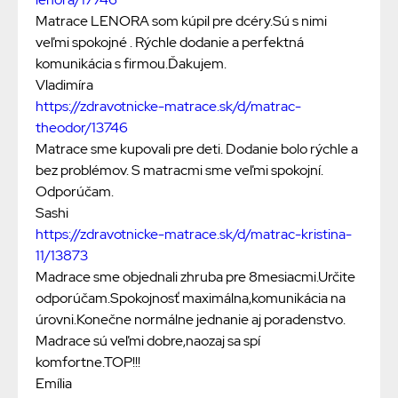
Matrace LENORA som kúpil pre dcéry.Sú s nimi
veľmi spokojné . Rýchle dodanie a perfektná
komunikácia s firmou.Ďakujem.
Vladimíra
https://zdravotnicke-matrace.sk/d/matrac-
theodor/13746
Matrace sme kupovali pre deti. Dodanie bolo rýchle a
bez problémov. S matracmi sme veľmi spokojní.
Odporúčam.
Sashi
https://zdravotnicke-matrace.sk/d/matrac-kristina-
11/13873
Madrace sme objednali zhruba pre 8mesiacmi.Určite
odporúčam.Spokojnosť maximálna,komunikácia na
úrovni.Konečne normálne jednanie aj poradenstvo.
Madrace sú veľmi dobre,naozaj sa spí
komfortne.TOP!!!
Emília