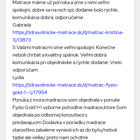
Matrace máme už pol roka a sme s nimi veľmi
spokojní, dobre sa na nich spí, dodanie bolo rýchle,
komunikácia dobrá, odporúčame .
Gabriela
https://zdravotnicke-matrace.sk/d/matrac-kristina-
11/13873
S Vašimi matracmi sme veľmi spokojní. Konečne
nebolí chrbát a kvalitný spánok. Veľmi dobrá
komunikácia pri objednávke a rýchle dodanie. Vrelo
odporúčam.
Lydia
https://zdravotnicke-matrace.sk/d/matrac-fyzio-
gold-1--1/17954
Ponuka z mora madracov som objednala v ponuke
Fyzio Gold 1+1 vyborne pohodlne madrace,ktore Som
objednala po odbornej konzultacii s
predavajucim.Dodavka v poriadku madrace
starostlivo zabalene vyniesli ich az do bytu/neboli
tazke ale velke/ preto nam ochotne