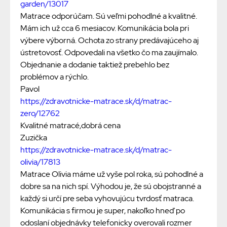
garden/13017
Matrace odporúčam. Sú veľmi pohodlné a kvalitné.
Mám ich už cca 6 mesiacov. Komunikácia bola pri
výbere výborná. Ochota zo strany predávajúceho aj
ústretovosť. Odpovedali na všetko čo ma zaujímalo.
Objednanie a dodanie taktiež prebehlo bez
problémov a rýchlo.
Pavol
https://zdravotnicke-matrace.sk/d/matrac-
zero/12762
Kvalitné matracé,dobrá cena
Zuzička
https://zdravotnicke-matrace.sk/d/matrac-
olivia/17813
Matrace Olivia máme už vyše pol roka, sú pohodlné a
dobre sa na nich spí. Výhodou je, že sú obojstranné a
každý si určí pre seba vyhovujúcu tvrdosť matraca.
Komunikácia s firmou je super, nakoľko hneď po
odoslaní objednávky telefonicky overovali rozmer