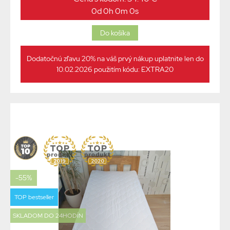
0d 0h 0m 0s
Dodatočnú zľavu 20% na váš prvý nákup uplatnite len do
10.02.2026 použitím kódu: EXTRA20
-55%
TOP bestseller
SKLADOM DO 24HODÍN