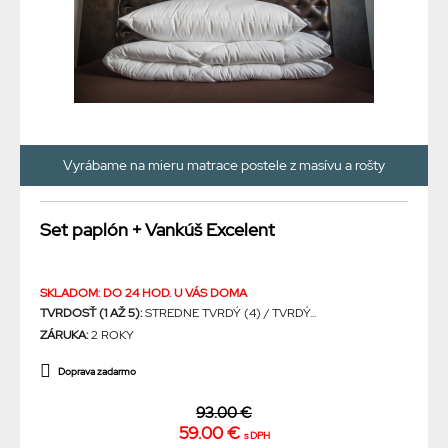
Vyrábame na mieru matrace postele z masívu a rošty
Set paplón + Vankúš Excelent
SKLADOM: DO 24 HOD. U VÁS DOMA
TVRDOSŤ (1 AŽ 5):
STREDNE TVRDÝ (4) / TVRDÝ...
ZÁRUKA:
2 ROKY
Doprava zadarmo
93.00 €
59.00 €
s DPH