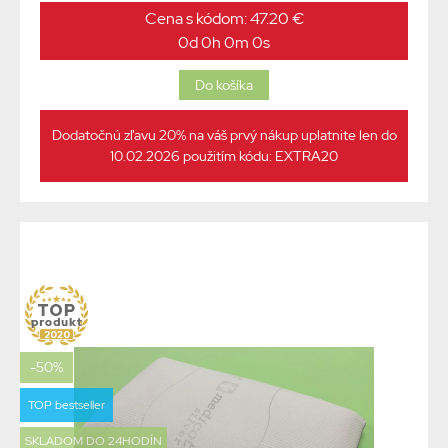
Cena s kódom: 47.20 €
0d 0h 0m 0s
Dodatočnú zľavu 20% na váš prvý nákup uplatnite len do
10.02.2026 použitím kódu: EXTRA20
-50%
TOP bestseller
SKLADOM DO 24HODÍN