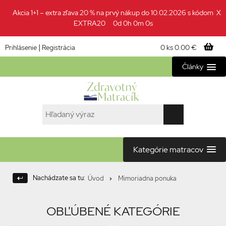
Akcia 1+1 – extra zľava 20 % na prvý nákup do 10.02.2026 s kódom
X
EXTRA20
0d 0h 0m 0s
|
0 ks
0.00 €
Prihlásenie
Registrácia
Články
Kategórie matracov
Nachádzate sa tu:
Úvod
Mimoriadna ponuka