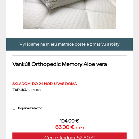
Vyrábame na mieru matrace postele z masívu a rošty
Vankúš Orthopedic Memory Aloe vera
SKLADOM: DO 24 HOD. U VÁS DOMA
ZÁRUKA:
2 ROKY
Doprava zadarmo
104.00 €
66.00 €
s DPH
Cena s kódom: 52.80 €