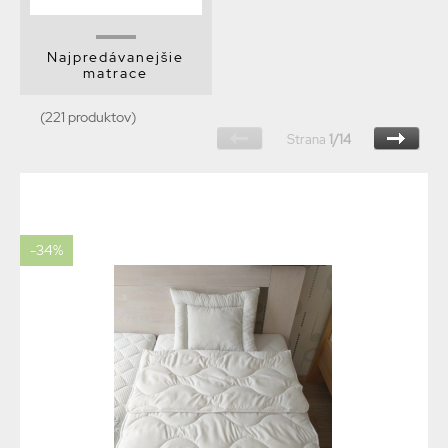
Najpredávanejšie
matrace
(221 produktov)
Strana
1/14
-34%