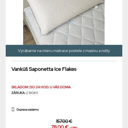
Vyrábame na mieru matrace postele z masívu a rošty
Vankúš Saponetta Ice Flakes
SKLADOM: DO 24 HOD. U VÁS DOMA
ZÁRUKA:
2 ROKY
Doprava zadarmo
157.00 €
78.00 €
s DPH