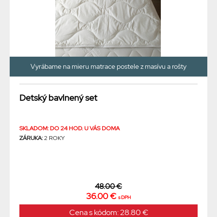
Vyrábame na mieru matrace postele z masívu a rošty
Detský bavlnený set
SKLADOM: DO 24 HOD. U VÁS DOMA
ZÁRUKA:
2 ROKY
48.00 €
36.00 €
s DPH
Cena s kódom: 28.80 €