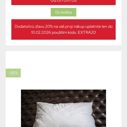
0d 0h 0m 0s
Dodatočnú zľavu 20% na váš prvý nákup uplatnite len do
10.02.2026 použitím kódu: EXTRA20
-56%