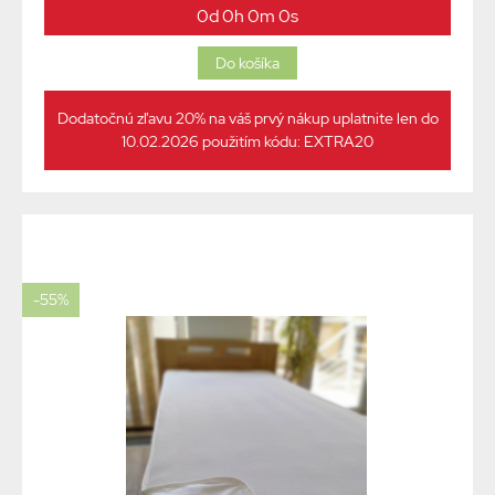
0d 0h 0m 0s
Dodatočnú zľavu 20% na váš prvý nákup uplatnite len do
10.02.2026 použitím kódu: EXTRA20
-55%