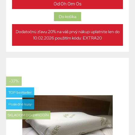
0d 0h 0m 0s
Dodatočnú zľavu 20% na váš prvý nákup uplatnite len do
10.02.2026 použitím kódu: EXTRA20
-37%
TOP bestseller
Posledné kusy
SKLADOM DO 24HODÍN