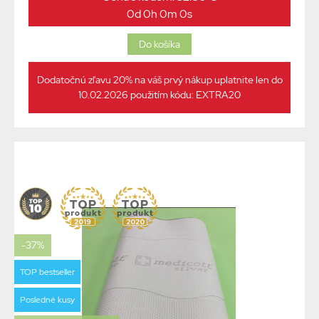
0d 0h 0m 0s
Dodatočnú zľavu 20% na váš prvý nákup uplatnite len do
10.02.2026 použitím kódu: EXTRA20
-37%
TOP bestseller
Posledné kusy