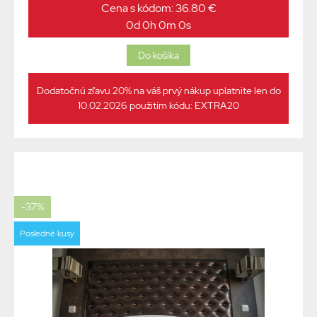
Cena s kódom: 36.80 €
0d 0h 0m 0s
Dodatočnú zľavu 20% na váš prvý nákup uplatnite len do
10.02.2026 použitím kódu: EXTRA20
-37%
Posledné kusy