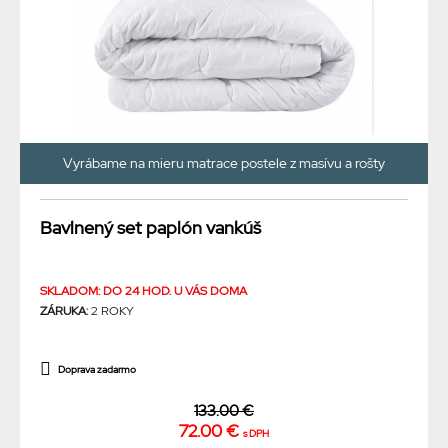
Vyrábame na mieru matrace postele z masívu a rošty
Bavlnený set paplón vankúš
SKLADOM: DO 24 HOD. U VÁS DOMA
ZÁRUKA:
2 ROKY
Doprava zadarmo
133.00 €
72.00 €
s DPH