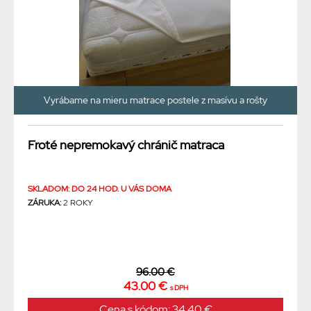
Vyrábame na mieru matrace postele z masívu a rošty
Froté nepremokavý chránič matraca
SKLADOM: DO 24 HOD. U VÁS DOMA
ZÁRUKA:
2 ROKY
96.00 €
43.00 €
s DPH
Cena s kódom: 34.40 €