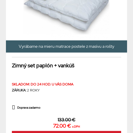
Vyrábame na mieru matrace postele z masívu a rošty
Zimný set paplón + vankúš
SKLADOM: DO 24 HOD. U VÁS DOMA
ZÁRUKA:
2 ROKY
Doprava zadarmo
133.00 €
72.00 €
s DPH