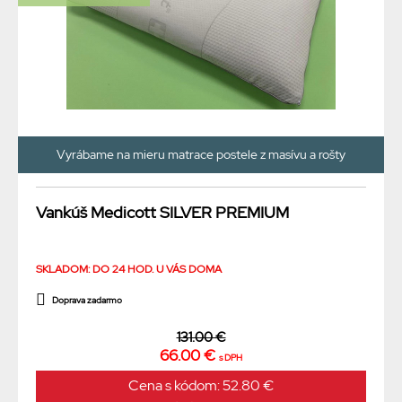
Vyrábame na mieru matrace postele z masívu a rošty
Vankúš Medicott SILVER PREMIUM
SKLADOM: DO 24 HOD. U VÁS DOMA
Doprava zadarmo
131.00 €
66.00 €
s DPH
Cena s kódom: 52.80 €