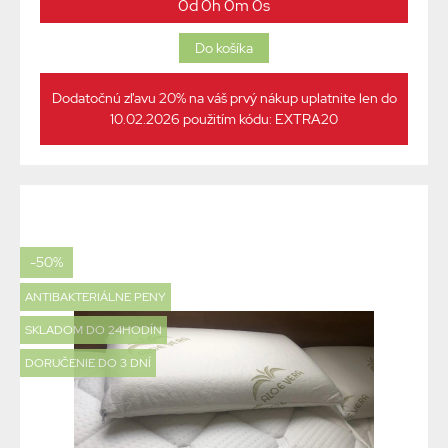
0d 0h 0m 0s
Dodatočnú zľavu 20% na váš prvý nákup uplatnite len do
10.02.2026 použitím kódu: EXTRA20
-50%
ANTIBAKTERIÁLNE PENY
SKLADOM DO 24HODÍN
DORUČENIE DO 3 DNÍ