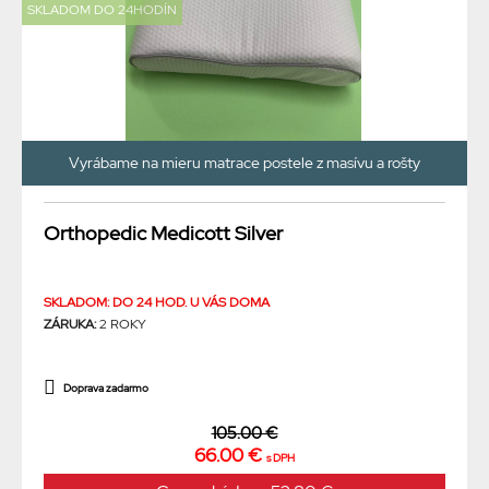
SKLADOM DO 24HODÍN
Vyrábame na mieru matrace postele z masívu a rošty
Orthopedic Medicott Silver
SKLADOM: DO 24 HOD. U VÁS DOMA
ZÁRUKA:
2 ROKY
Doprava zadarmo
105.00 €
66.00 €
s DPH