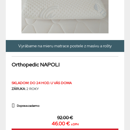
Vyrábame na mieru matrace postele z masívu a rošty
Orthopedic NAPOLI
SKLADOM: DO 24 HOD. U VÁS DOMA
ZÁRUKA:
2 ROKY
Doprava zadarmo
92.00 €
46.00 €
s DPH