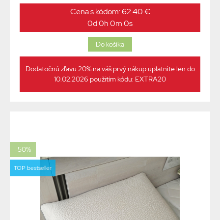
Cena s kódom: 62.40 €
0d 0h 0m 0s
Dodatočnú zľavu 20% na váš prvý nákup uplatnite len do
10.02.2026 použitím kódu: EXTRA20
-50%
TOP bestseller