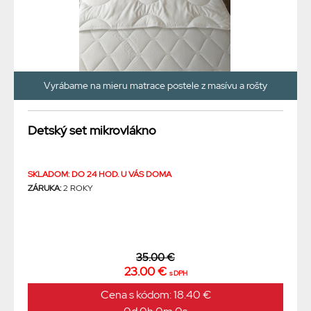
Vyrábame na mieru matrace postele z masívu a rošty
Detský set mikrovlákno
SKLADOM: DO 24 HOD. U VÁS DOMA
ZÁRUKA:
2 ROKY
35.00 €
23.00 €
s DPH
Cena s kódom: 18.40 €