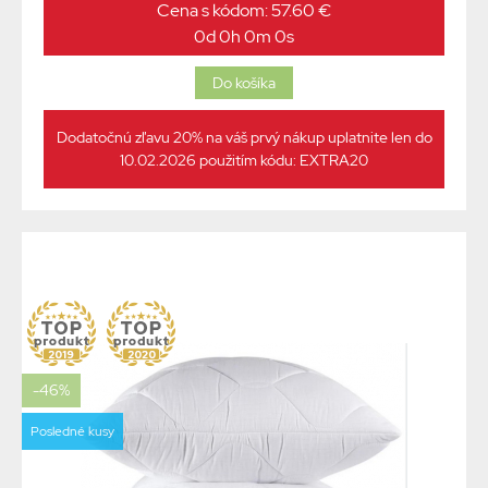
Cena s kódom: 57.60 €
0d 0h 0m 0s
Dodatočnú zľavu 20% na váš prvý nákup uplatnite len do
10.02.2026 použitím kódu: EXTRA20
-46%
Posledné kusy