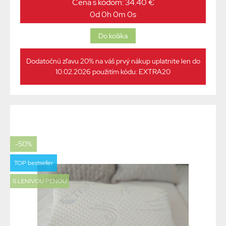
Cena s kódom: 34.40 €
0d 0h 0m 0s
Dodatočnú zľavu 20% na váš prvý nákup uplatnite len do
10.02.2026 použitím kódu: EXTRA20
-50%
TOP bestseller
S LENIVOU PENOU