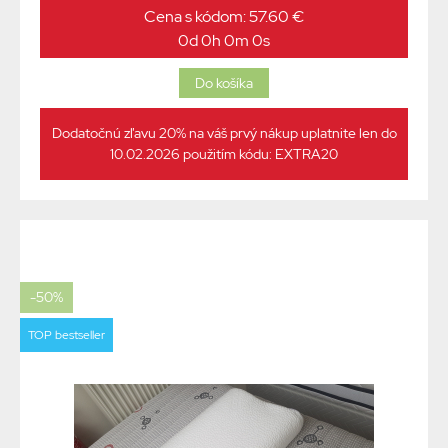
Cena s kódom: 57.60 €
0d 0h 0m 0s
Dodatočnú zľavu 20% na váš prvý nákup uplatnite len do
10.02.2026 použitím kódu: EXTRA20
-50%
TOP bestseller