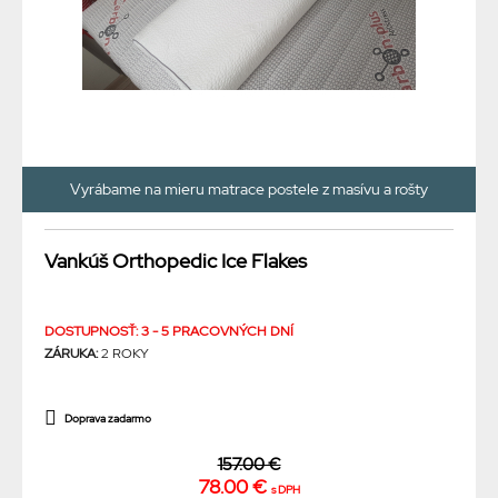
Vyrábame na mieru matrace postele z masívu a rošty
Vankúš Orthopedic Ice Flakes
DOSTUPNOSŤ: 3 - 5 PRACOVNÝCH DNÍ
ZÁRUKA:
2 ROKY
Doprava zadarmo
157.00 €
78.00 €
s DPH