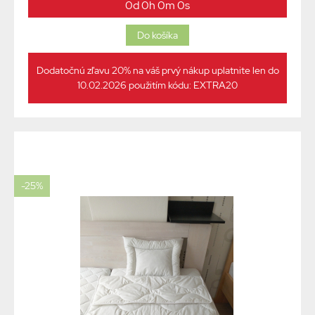
0d 0h 0m 0s
Dodatočnú zľavu 20% na váš prvý nákup uplatnite len do
10.02.2026 použitím kódu: EXTRA20
-25%