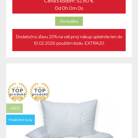
Cena s kódom: 52.80 €
0d 0h 0m 0s
Dodatočnú zľavu 20% na váš prvý nákup uplatnite len do
10.02.2026 použitím kódu: EXTRA20
-46%
Posledné kusy