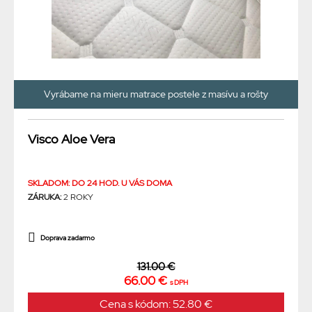
Vyrábame na mieru matrace postele z masívu a rošty
Visco Aloe Vera
SKLADOM: DO 24 HOD. U VÁS DOMA
ZÁRUKA:
2 ROKY
Doprava zadarmo
131.00 €
66.00 €
s DPH
Cena s kódom: 52.80 €