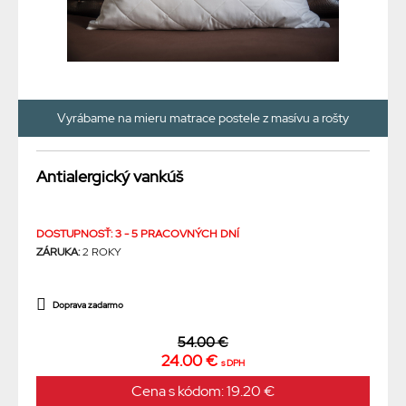
Vyrábame na mieru matrace postele z masívu a rošty
Antialergický vankúš
DOSTUPNOSŤ: 3 - 5 PRACOVNÝCH DNÍ
ZÁRUKA:
2 ROKY
Doprava zadarmo
54.00 €
24.00 €
s DPH
Cena s kódom: 19.20 €